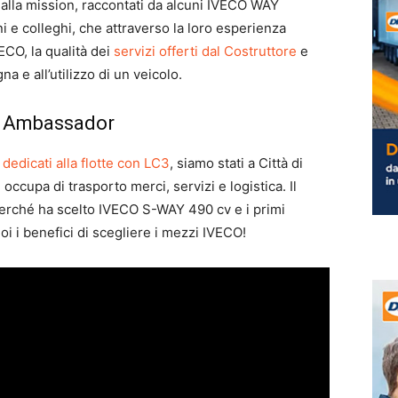
ne alla mission, raccontati da alcuni IVECO WAY
ni e colleghi, che attraverso la loro esperienza
ECO, la qualità dei
servizi offerti dal Costruttore
e
na e all’utilizzo di un veicolo.
y Ambassador
dedicati alla flotte con LC3
, siamo stati a Città di
occupa di trasporto merci, servizi e logistica. Il
 perché ha scelto IVECO S-WAY 490 cv e i primi
noi i benefici di scegliere i mezzi IVECO!