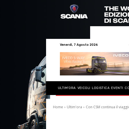
Venerdì, 7 Agosto 2026
ULTIM’ORA
VEICOLI
LOGISTICA
EVENTI
C
Home
Ultim'ora
Con CSM continua il viag