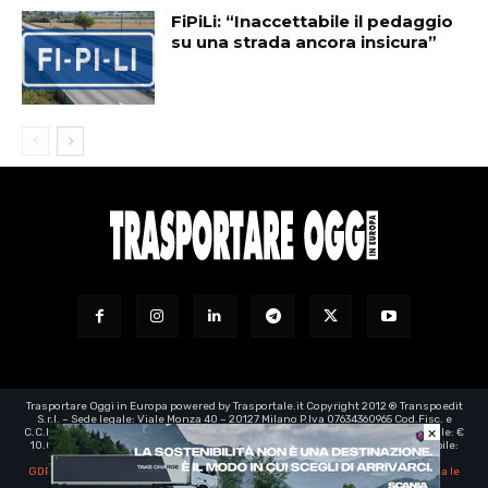
FiPiLi: “Inaccettabile il pedaggio
su una strada ancora insicura”
Trasportare Oggi in Europa powered by Trasportale.it Copyright 2012 ® Transpoedit
S.r.l. – Sede legale: Viale Monza 40 – 20127 Milano P.Iva 07634360965 Cod.Fisc. e
×
C.C.I.A.A. Milano registro imprese: 07634360965 – Rea n° 1973199 - Capitale Sociale: €
10.000,00 – e-mail certificata:
transpoedit@legalmail.it
- Direttore responsabile:
Luca Barassi
GDPR | EU Regolamento generale sulla protezione dei dati personali
-
Aggiorna le
impostazioni di tracciamento della pubblicità