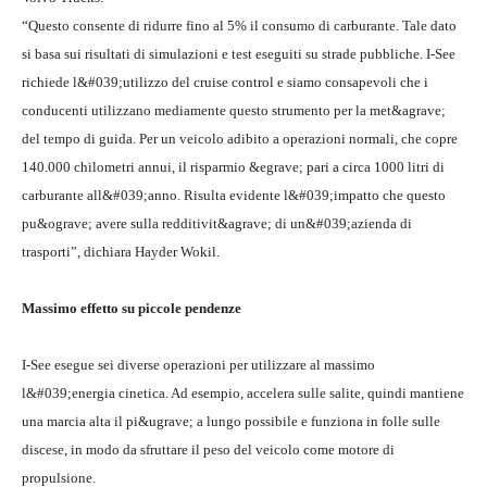
“Questo consente di ridurre fino al 5% il consumo di carburante. Tale dato
si basa sui risultati di simulazioni e test eseguiti su strade pubbliche. I-See
richiede l&#039;utilizzo del cruise control e siamo consapevoli che i
conducenti utilizzano mediamente questo strumento per la met&agrave;
del tempo di guida. Per un veicolo adibito a operazioni normali, che copre
140.000 chilometri annui, il risparmio &egrave; pari a circa 1000 litri di
carburante all&#039;anno. Risulta evidente l&#039;impatto che questo
pu&ograve; avere sulla redditivit&agrave; di un&#039;azienda di
trasporti”, dichiara Hayder Wokil.
Massimo effetto su piccole pendenze
I-See esegue sei diverse operazioni per utilizzare al massimo
l&#039;energia cinetica. Ad esempio, accelera sulle salite, quindi mantiene
una marcia alta il pi&ugrave; a lungo possibile e funziona in folle sulle
discese, in modo da sfruttare il peso del veicolo come motore di
propulsione.