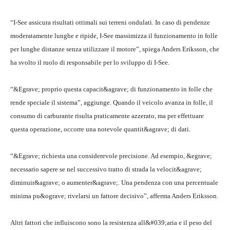
“I-See assicura risultati ottimali sui terreni ondulati. In caso di pendenze
moderatamente lunghe e ripide, I-See massimizza il funzionamento in folle
per lunghe distanze senza utilizzare il motore”, spiega Anders Eriksson, che
ha svolto il ruolo di responsabile per lo sviluppo di I-See.
“&Egrave; proprio questa capacit&agrave; di funzionamento in folle che
rende speciale il sistema”, aggiunge. Quando il veicolo avanza in folle, il
consumo di carburante risulta praticamente azzerato, ma per effettuare
questa operazione, occorre una notevole quantit&agrave; di dati.
“&Egrave; richiesta una considerevole precisione. Ad esempio, &egrave;
necessario sapere se nel successivo tratto di strada la velocit&agrave;
diminuir&agrave; o aumenter&agrave;. Una pendenza con una percentuale
minima pu&ograve; rivelarsi un fattore decisivo”, afferma Anders Eriksson.
Altri fattori che influiscono sono la resistenza all&#039;aria e il peso del