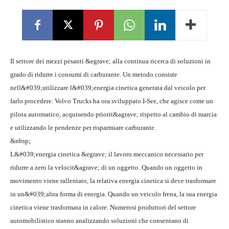
Il settore dei mezzi pesanti &egrave; alla continua ricerca di soluzioni in
grado di ridurre i consumi di carburante. Un metodo consiste
nell&#039;utilizzare l&#039;energia cinetica generata dal veicolo per
farlo procedere. Volvo Trucks ha ora sviluppato I-See, che agisce come un
pilota automatico, acquisendo priorit&agrave; rispetto al cambio di marcia
e utilizzando le pendenze per risparmiare carburante.
&nbsp;
L&#039;energia cinetica &egrave; il lavoro meccanico necessario per
ridurre a zero la velocit&agrave; di un oggetto. Quando un oggetto in
movimento viene rallentato, la relativa energia cinetica si deve trasformare
in un&#039;altra forma di energia. Quando un veicolo frena, la sua energia
cinetica viene trasformata in calore. Numerosi produttori del settore
automobilistico stanno analizzando soluzioni che consentano di