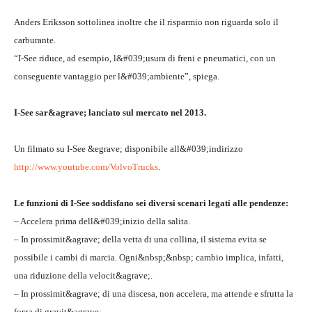
Anders Eriksson sottolinea inoltre che il risparmio non riguarda solo il
carburante.
“I-See riduce, ad esempio, l&#039;usura di freni e pneumatici, con un
conseguente vantaggio per l&#039;ambiente”, spiega.
I-See sar&agrave; lanciato sul mercato nel 2013.
Un filmato su I-See &egrave; disponibile all&#039;indirizzo
http://www.youtube.com/VolvoTrucks
.
Le funzioni di I-See soddisfano sei diversi scenari legati alle pendenze:
– Accelera prima dell&#039;inizio della salita.
– In prossimit&agrave; della vetta di una collina, il sistema evita se
possibile i cambi di marcia. Ogni&nbsp;&nbsp; cambio implica, infatti,
una riduzione della velocit&agrave;.
– In prossimit&agrave; di una discesa, non accelera, ma attende e sfrutta la
forza di gravit&agrave;.