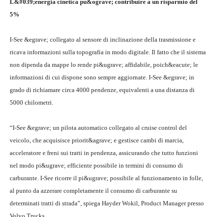
L&#039;energia cinetica pu&ograve; contribuire a un risparmio del
5%
I-See &egrave; collegato al sensore di inclinazione della trasmissione e
ricava informazioni sulla topografia in modo digitale. Il fatto che il sistema
non dipenda da mappe lo rende pi&ugrave; affidabile, poich&eacute; le
informazioni di cui dispone sono sempre aggiornate. I-See &egrave; in
grado di richiamare circa 4000 pendenze, equivalenti a una distanza di
5000 chilometri.
“I-See &egrave; un pilota automatico collegato al cruise control del
veicolo, che acquisisce priorit&agrave; e gestisce cambi di marcia,
acceleratore e freni sui tratti in pendenza, assicurando che tutto funzioni
nel modo pi&ugrave; efficiente possibile in termini di consumo di
carburante. I-See ricorre il pi&ugrave; possibile al funzionamento in folle,
al punto da azzerare completamente il consumo di carburante su
determinati tratti di strada”, spiega Hayder Wokil, Product Manager presso
Volvo Trucks.