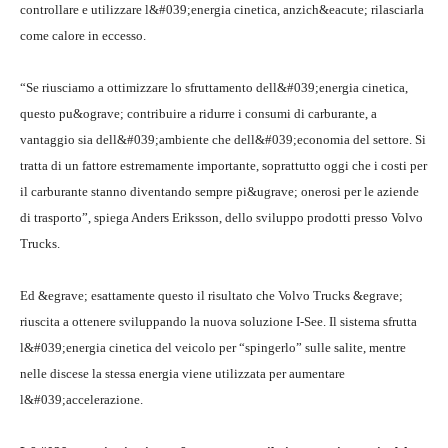
controllare e utilizzare l&#039;energia cinetica, anzich&eacute; rilasciarla
come calore in eccesso.
“Se riusciamo a ottimizzare lo sfruttamento dell&#039;energia cinetica,
questo pu&ograve; contribuire a ridurre i consumi di carburante, a
vantaggio sia dell&#039;ambiente che dell&#039;economia del settore. Si
tratta di un fattore estremamente importante, soprattutto oggi che i costi per
il carburante stanno diventando sempre pi&ugrave; onerosi per le aziende
di trasporto”, spiega Anders Eriksson, dello sviluppo prodotti presso Volvo
Trucks.
Ed &egrave; esattamente questo il risultato che Volvo Trucks &egrave;
riuscita a ottenere sviluppando la nuova soluzione I-See. Il sistema sfrutta
l&#039;energia cinetica del veicolo per “spingerlo” sulle salite, mentre
nelle discese la stessa energia viene utilizzata per aumentare
l&#039;accelerazione.