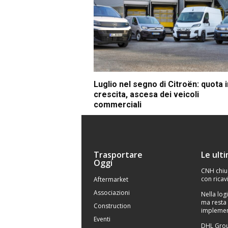
Luglio nel segno di Citroën: quota i
crescita, ascesa dei veicoli
commerciali
Trasportare
Le ult
Oggi
CNH chiu
con ricavi
Aftermarket
Associazioni
Nella logi
ma resta 
Construction
implemen
Eventi
DHL Grou