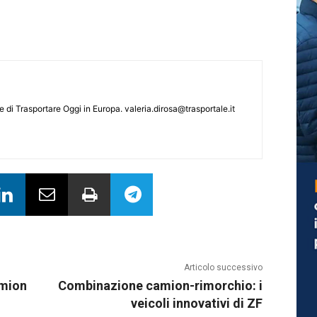
le di Trasportare Oggi in Europa.
valeria.dirosa@trasportale.it
Articolo successivo
amion
Combinazione camion-rimorchio: i
veicoli innovativi di ZF