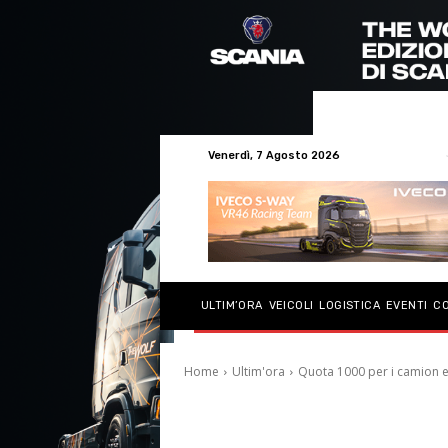
Venerdì, 7 Agosto 2026
ULTIM’ORA
VEICOLI
LOGISTICA
EVENTI
C
Home
Ultim'ora
Quota 1000 per i camion el