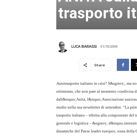
trasporto i
01/10/2009
LUCA BARASSI
Share
Autotrasporto italiano in crisi? S&igrave;, ma n
ottimismo, che non pare al momento condivisa da
dall&rsquo;Anita, l&rsquo;Associazione nazional
studio nella sua newsletter di settembre. “La prim
trasporto italiano – riferita alla componente del 
generale e logistica – &egrave; d&rsquo;intensit&
dinamiche del Paese leader europeo, ossia dell