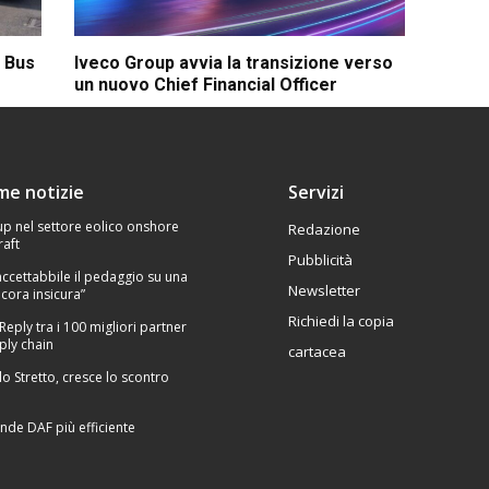
c Bus
Iveco Group avvia la transizione verso
un nuovo Chief Financial Officer
ime notizie
Servizi
p nel settore eolico onshore
Redazione
raft
Pubblicità
Inaccettabbile il pedaggio su una
Newsletter
cora insicura”
Richiedi la copia
 Reply tra i 100 migliori partner
ply chain
cartacea
lo Stretto, cresce lo scontro
nde DAF più efficiente