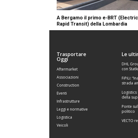
A Bergamo il primo e-BRT (Electri
Rapid Transit) della Lombardia
Trasportare
Le ult
Oggi
DHL Grou
con Statk
Aftermarket
Associazioni
FiPiLi: “
strada an
Construction
Logistics
Eventi
della sup
Infrastrutture
Ponte sul
Leggi e normative
politico
Logistica
VECTO re
Veicoli