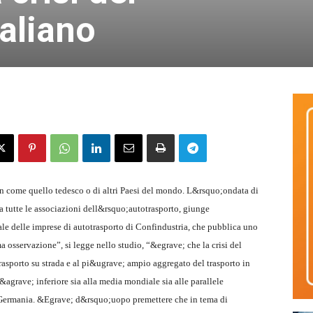
taliano
on come quello tedesco o di altri Paesi del mondo. L&rsquo;ondata di
 tutte le associazioni dell&rsquo;autotrasporto, giunge
e delle imprese di autotrasporto di Confindustria, che pubblica uno
a osservazione”, si legge nello studio, “&egrave; che la crisi del
trasporto su strada e al pi&ugrave; ampio aggregato del trasporto in
agrave; inferiore sia alla media mondiale sia alle parallele
a Germania. &Egrave; d&rsquo;uopo premettere che in tema di