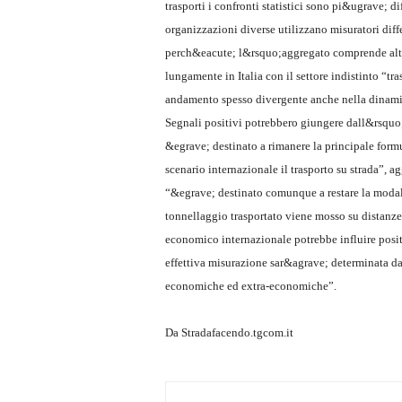
trasporti i confronti statistici sono pi&ugrave; di
organizzazioni diverse utilizzano misuratori diffe
perch&eacute; l&rsquo;aggregato comprende alt
lungamente in Italia con il settore indistinto “t
andamento spesso divergente anche nella dinami
Segnali positivi potrebbero giungere dall&rsquo
&egrave; destinato a rimanere la principale form
scenario internazionale il trasporto su strada”, 
“&egrave; destinato comunque a restare la moda
tonnellaggio trasportato viene mosso su distanze
economico internazionale potrebbe influire positi
effettiva misurazione sar&agrave; determinata da
economiche ed extra-economiche”.
Da Stradafacendo.tgcom.it