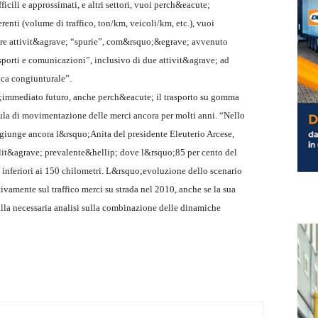
fficili e approssimati, e altri settori, vuoi perch&eacute;
renti (volume di traffico, ton/km, veicoli/km, etc.), vuoi
re attivit&agrave; “spurie”, com&rsquo;&egrave; avvenuto
rasporti e comunicazioni”, inclusivo di due attivit&agrave; ad
ca congiunturale”.
;immediato futuro, anche perch&eacute; il trasporto su gomma
ula di movimentazione delle merci ancora per molti anni. “Nello
aggiunge ancora l&rsquo;Anita del presidente Eleuterio Arcese,
lit&agrave; prevalente&hellip; dove l&rsquo;85 per cento del
 inferiori ai 150 chilometri. L&rsquo;evoluzione dello scenario
vamente sul traffico merci su strada nel 2010, anche se la sua
lla necessaria analisi sulla combinazione delle dinamiche