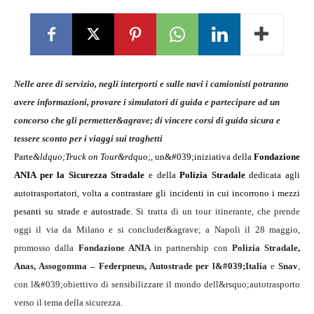
Nelle aree di servizio, negli interporti e sulle navi i camionisti potranno
avere informazioni, provare i simulatori di guida e partecipare ad un
concorso che gli permetter&agrave; di vincere
corsi di guida sicura e
tessere sconto per i viaggi sui traghetti
Parte
&ldquo;Truck on Tour&rdquo;,
un&#039;iniziativa della
Fondazione
ANIA per la Sicurezza Stradale
e della
Polizia Stradale
dedicata agli
autotrasportatori, volta a contrastare gli incidenti in cui incorrono i mezzi
pesanti su strade e autostrade.
Si tratta di un tour itinerante, che prende
oggi il via da Milano e si concluder&agrave; a Napoli il 28 maggio,
promosso dalla
Fondazione ANIA
in partnership con
Polizia Stradale,
Anas, Assogomma – Federpneus, Autostrade per l&#039;Italia
e
Snav
,
con l&#039;obiettivo di sensibilizzare il mondo dell&rsquo;autotrasporto
verso il tema della sicurezza.