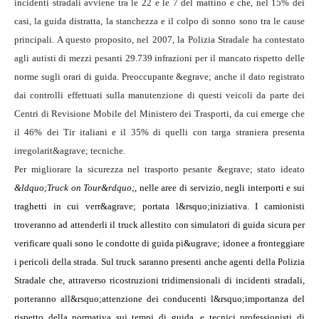
incidenti stradali avviene tra le 22 e le 7 del mattino e che, nel 15% dei
casi, la guida distratta, la stanchezza e il colpo di sonno sono tra le cause
principali. A questo proposito, nel 2007, la Polizia Stradale ha contestato
agli autisti di mezzi pesanti 29.739 infrazioni per il mancato rispetto delle
norme sugli orari di guida. Preoccupante &egrave; anche il dato registrato
dai controlli effettuati sulla manutenzione di questi veicoli da parte dei
Centri di Revisione Mobile del Ministero dei Trasporti, da cui emerge che
il 46% dei Tir italiani e il 35% di quelli con targa straniera presenta
irregolarit&agrave; tecniche.
Per migliorare la sicurezza nel trasporto pesante &egrave; stato ideato
&ldquo;Truck on Tour&rdquo;
,
nelle aree di servizio, negli interporti e sui
traghetti in cui verr&agrave; portata l&rsquo;iniziativa. I camionisti
troveranno ad attenderli il truck allestito con simulatori di guida sicura per
verificare quali sono le condotte di guida pi&ugrave; idonee a fronteggiare
i pericoli della strada. Sul truck saranno presenti anche agenti della Polizia
Stradale che, attraverso ricostruzioni tridimensionali di incidenti stradali,
porteranno all&rsquo;attenzione dei conducenti l&rsquo;importanza del
rispetto della normativa sui tempi di guida, e tecnici professionisti di