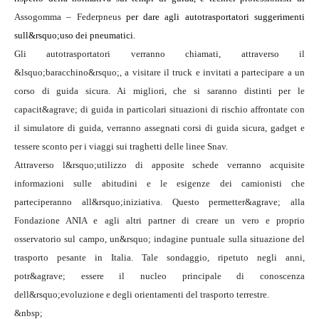
Assogomma – Federpneus
per dare agli autotrasportatori suggerimenti
sull&rsquo;uso dei pneumatici.
Gli autotrasportatori verranno chiamati, attraverso il
&lsquo;baracchino&rsquo;, a visitare il truck e invitati a partecipare a un
corso di guida sicura. Ai migliori, che si saranno distinti per le
capacit&agrave; di guida in particolari situazioni di rischio affrontate con
il simulatore di guida, verranno assegnati corsi di guida sicura, gadget e
tessere sconto per i viaggi sui traghetti delle linee Snav.
Attraverso l&rsquo;utilizzo di apposite schede verranno acquisite
informazioni sulle abitudini e le esigenze dei camionisti che
parteciperanno all&rsquo;iniziativa.
Questo permetter&agrave; alla
Fondazione ANIA e agli altri partner di creare un vero e proprio
osservatorio sul campo, un&rsquo; indagine puntuale sulla situazione del
trasporto pesante in Italia. Tale sondaggio, ripetuto negli anni,
potr&agrave; essere il nucleo principale di conoscenza
dell&rsquo;evoluzione e degli orientamenti del trasporto terrestre.
&nbsp;