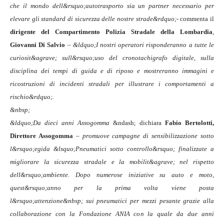
che il mondo dell&rsquo;autotrasporto sia un partner necessario per
elevare gli standard di sicurezza delle nostre strade&rdquo;-
commenta il
dirigente del Compartimento Polizia Stradale della Lombardia
,
Giovanni Di Salvio
– &ldquo;I nostri operatori risponderanno a tutte le
curiosit&agrave; sull&rsquo;uso del cronotachigrafo digitale, sulla
disciplina dei tempi di guida e di riposo e mostreranno immagini e
ricostruzioni di incidenti stradali per illustrare i comportamenti a
rischio&rdquo;.
&nbsp;
&ldquo;Da dieci anni Assogomma
&ndash; dichiara
Fabio Bertolotti,
Direttore Assogomma
–
promuove campagne di sensibilizzazione sotto
l&rsquo;egida &lsquo;Pneumatici sotto controllo&rsquo; finalizzate a
migliorare la sicurezza stradale e la mobilit&agrave; nel rispetto
dell&rsquo;ambiente. Dopo numerose iniziative su auto e moto,
quest&rsquo;anno per la prima volta viene posta
l&rsquo;attenzione
&nbsp;
sui pneumatici per mezzi pesante grazie alla
collaborazione con la Fondazione ANIA con la quale da due anni