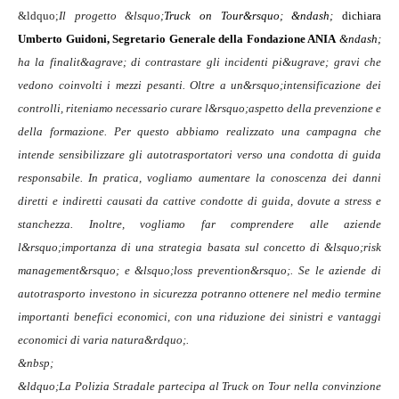
&ldquo;
Il progetto &lsquo;
Truck on Tour&rsquo; &ndash;
dichiara
Umberto Guidoni, Segretario Generale della Fondazione ANIA
&ndash;
ha la finalit&agrave; di contrastare gli incidenti pi&ugrave; gravi che
vedono coinvolti i mezzi pesanti. Oltre a un&rsquo;intensificazione dei
controlli, riteniamo necessario curare l&rsquo;aspetto della prevenzione e
della formazione. Per questo abbiamo realizzato una campagna che
intende sensibilizzare gli autotrasportatori verso una condotta di guida
responsabile. In pratica, vogliamo aumentare la conoscenza dei danni
diretti e indiretti causati da cattive condotte di guida, dovute a stress e
stanchezza. Inoltre, vogliamo far comprendere alle aziende
l&rsquo;importanza di una strategia basata sul concetto di &lsquo;risk
management&rsquo; e &lsquo;loss prevention&rsquo;. Se le aziende di
autotrasporto investono in sicurezza potranno ottenere nel medio termine
importanti benefici economici, con una riduzione dei sinistri e vantaggi
economici di varia natura&rdquo;.
&nbsp;
&ldquo;La Polizia Stradale partecipa al Truck on Tour nella convinzione