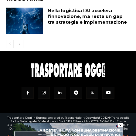
Nella logistica l’AI accelera
l’innovazione, ma resta un gap
tra strategia e implementazione
Trasportare Oggi in Europa powered by Trasportale.it Copyright 2012 ® Transpoedit
S.r.l. – Sede legale: Viale Monza 40 – 20127 Milano P.Iva 07634360965 Cod.Fisc. e
×
C.C.I.A.A. Milano registro imprese: 07634360965 – Rea n° 1973199 - Capitale Sociale: €
10.000,00 – e-mail certificata:
transpoedit@legalmail.it
- Direttore responsabile:
Luca Barassi