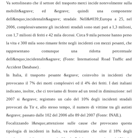
Va sottolineato che il settore del trasporto merci incide notevolmente sulla
mobilit&agrave; ed &egrave; quindi una componente
dell&rsquo;incidentalit&agrave; stradale. Nell&#039;Europa a 25, nel
2006, complessivamente gli incidenti stradali sono stati pari a 1,3 milioni,
con 1,7 milioni di feriti e 42 mila decessi. Circa 9 mila persone hanno perso
la vita e 300 mila sono rimaste ferite negli incidenti con mezzi pesanti, che
rappresentano comunque una ridotta percentuale
dell&rsquo;
incidentalit&agrave; (Fonte: International Road Traffic and
Accident Database) .
In Italia, il trasporto pesante &egrave; coinvolto in incidenti che
provocano il 7% dei morti complessivi ed il 4% dei feriti. I dati italiani
indicano, inoltre, che ci troviamo di fronte ad un trend in diminuzione: nel
2007 si &egrave; registrato un calo del 10% degli incidenti stradali
provocati da Tir e, allo stesso tempo, il numero di vittime tra gli autisti
&egrave; passato dalle 102 del 2006 alle 89 del 2007 (Fonte: INAIL).
Focalizzando l&rsquo;attenzione sulle cause che provocano questa
tipologia di incidenti in Italia, va evidenziato che oltre il 18% degli