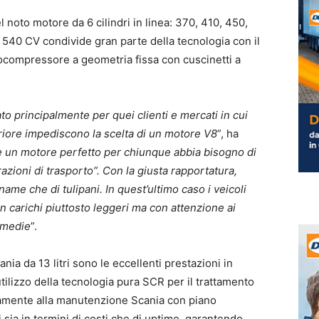
el noto motore da 6 cilindri in linea: 370, 410, 450,
 540 CV condivide gran parte della tecnologia con il
bocompressore a geometria fissa con cuscinetti a
o principalmente per quei clienti e mercati in cui
teriore impediscono la scelta di un motore V8
”, ha
è un motore perfetto per chiunque abbia bisogno di
zioni di trasporto”. Con la giusta rapportatura,
ame che di tulipani. In quest’ultimo caso i veicoli
 carichi piuttosto leggeri ma con attenzione ai
à medie
”.
nia da 13 litri sono le eccellenti prestazioni in
tilizzo della tecnologia pura SCR per il trattamento
nitamente alla manutenzione Scania con piano
ti sia in termini di costi che di uptime, garantendo