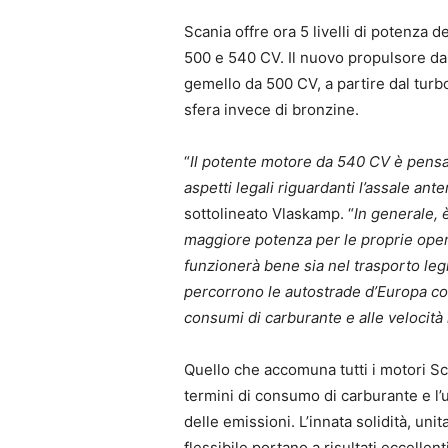
Scania offre ora 5 livelli di potenza d
500 e 540 CV. Il nuovo propulsore da
gemello da 500 CV, a partire dal tur
sfera invece di bronzine.
“
Il potente motore da 540 CV è pensat
aspetti legali riguardanti l’assale an
sottolineato Vlaskamp. “
In generale, 
maggiore potenza per le proprie opera
funzionerà bene sia nel trasporto legn
percorrono le autostrade d’Europa con
consumi di carburante e alle velocit
Quello che accomuna tutti i motori Sca
termini di consumo di carburante e l’u
delle emissioni. L’innata solidità, u
flessibile portano a risultati eccellen