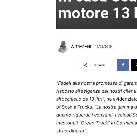
motore 13 l
19/08/2019
A. TRAPANI
Share
“
Fedeli alla nostra promessa di garan
risposto all’esigenza dei nostri clien
all’occhiello da 13 litri
”, ha evidenziat
of Scania Trucks.
“La nostra gamma di 
quanto riguarda i consumi. I veicoli Sc
incoronati “Green Truck” in Germania 
straordinario”
.