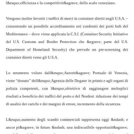
l&rsquo;efficienza e la competitivit&agrave; dello scalo veneziano.
Vengono inoltre favoriti i traffici di merci in container diretti negli U.S.A. –
consentendo un possibile accreditamento nei confronti dei porti hub del
Mediterraneo – dove viene applicata la C.S.I. (Container Security Initiative
del U.S. Customs and Border Protection che &egrave; parte del U.S.
Department of Homeland Security) che prevede un pre-screening dei
container diretti verso gli U.S.A.
Lo strumento voluto dall&rsquo;Autorit&agrave; Portuale di Venezia,
viene “donato” dell&rsquo;Agenzia delle Dogane in primis e agli organi di
polizia competenti, con l&rsquo;obiettivo di raggiungere molteplici
risultati a beneficio dei traffici del porto e del Nordest: riduzione dei tempi
di analisi dei carichi e dei margini di errore, incremento della sicurezza.
L&rsquo;aumento degli scambi commerciali rappresenta oggi &ndash; e
ancor pi&ugrave; in futuro &ndash; una indiscutibile opportunit&agrave;