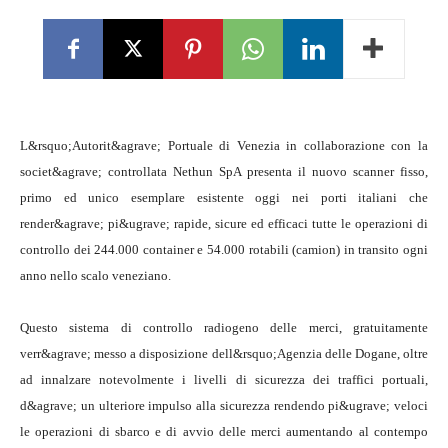
L&rsquo;Autorit&agrave; Portuale di Venezia in collaborazione con la
societ&agrave; controllata Nethun SpA presenta il nuovo scanner fisso,
primo ed unico esemplare esistente oggi nei porti italiani che
render&agrave; pi&ugrave; rapide, sicure ed efficaci tutte le operazioni di
controllo dei 244.000 container e 54.000 rotabili (camion) in transito ogni
anno nello scalo veneziano.
Questo sistema di controllo radiogeno delle merci, gratuitamente
verr&agrave; messo a disposizione dell&rsquo;Agenzia delle Dogane, oltre
ad innalzare notevolmente i livelli di sicurezza dei traffici portuali,
d&agrave; un ulteriore impulso alla sicurezza rendendo pi&ugrave; veloci
le operazioni di sbarco e di avvio delle merci aumentando al contempo