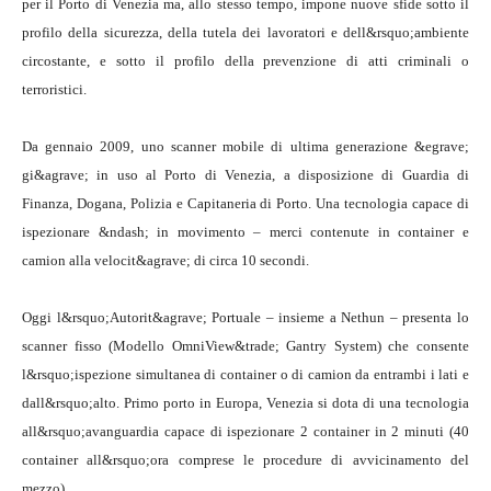
per il Porto di Venezia ma, allo stesso tempo, impone nuove sfide sotto il
profilo della sicurezza, della tutela dei lavoratori e dell&rsquo;ambiente
circostante, e sotto il profilo della prevenzione di atti criminali o
terroristici.
Da gennaio 2009, uno scanner mobile di ultima generazione &egrave;
gi&agrave; in uso al Porto di Venezia, a disposizione di Guardia di
Finanza, Dogana, Polizia e Capitaneria di Porto. Una tecnologia capace di
ispezionare &ndash; in movimento – merci contenute in container e
camion alla velocit&agrave; di circa 10 secondi.
Oggi l&rsquo;Autorit&agrave; Portuale – insieme a Nethun – presenta lo
scanner fisso (Modello OmniView&trade; Gantry System) che consente
l&rsquo;ispezione simultanea di container o di camion da entrambi i lati e
dall&rsquo;alto. Primo porto in Europa, Venezia si dota di una tecnologia
all&rsquo;avanguardia capace di ispezionare 2 container in 2 minuti (40
container all&rsquo;ora comprese le procedure di avvicinamento del
mezzo).