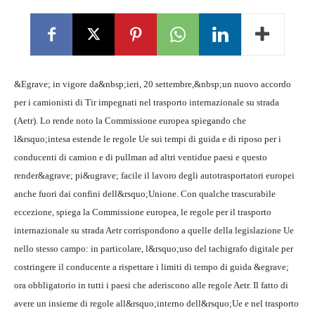
&Egrave; in vigore da&nbsp;ieri, 20 settembre,&nbsp;un nuovo accordo
per i camionisti di Tir impegnati nel trasporto internazionale su strada
(Aetr). Lo rende noto la Commissione europea spiegando che
l&rsquo;intesa estende le regole Ue sui tempi di guida e di riposo per i
conducenti di camion e di pullman ad altri ventidue paesi e questo
render&agrave; pi&ugrave; facile il lavoro degli autotrasportatori europei
anche fuori dai confini dell&rsquo;Unione. Con qualche trascurabile
eccezione, spiega la Commissione europea, le regole per il trasporto
internazionale su strada Aetr corrispondono a quelle della legislazione Ue
nello stesso campo: in particolare, l&rsquo;uso del tachigrafo digitale per
costringere il conducente a rispettare i limiti di tempo di guida &egrave;
ora obbligatorio in tutti i paesi che aderiscono alle regole Aetr. Il fatto di
avere un insieme di regole all&rsquo;interno dell&rsquo;Ue e nel trasporto