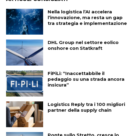
Nella logistica l’AI accelera
l’innovazione, ma resta un gap
tra strategia e implementazione
DHL Group nel settore eolico
onshore con Statkraft
FiPiLi: “Inaccettabbile il
pedaggio su una strada ancora
insicura”
Logistics Reply tra i 100 migliori
partner della supply chain
Ponte sullo Stretto, cresce lo