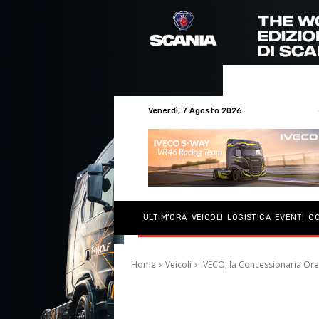
Venerdì, 7 Agosto 2026
ULTIM’ORA
VEICOLI
LOGISTICA
EVENTI
C
Home
Veicoli
IVECO, la Concessionaria Orec