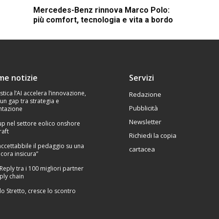
Mercedes-Benz rinnova Marco Polo:
più comfort, tecnologia e vita a bordo
ime notizie
Servizi
stica l’AI accelera l’innovazione,
Redazione
un gap tra strategia e
Pubblicità
tazione
Newsletter
p nel settore eolico onshore
raft
Richiedi la copia
Inaccettabbile il pedaggio su una
cartacea
cora insicura”
 Reply tra i 100 migliori partner
ply chain
lo Stretto, cresce lo scontro