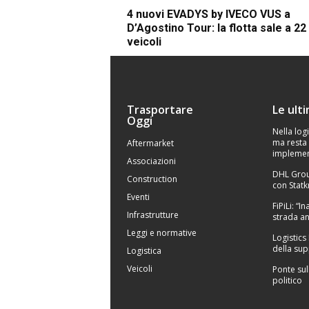
4 nuovi EVADYS by IVECO VUS a
D’Agostino Tour: la flotta sale a 22
veicoli
Trasportare
Le ult
Oggi
Nella logi
ma resta 
Aftermarket
implemen
Associazioni
DHL Grou
Construction
con Statk
Eventi
FiPiLi: “
Infrastrutture
strada an
Leggi e normative
Logistics
della sup
Logistica
Veicoli
Ponte sul
politico