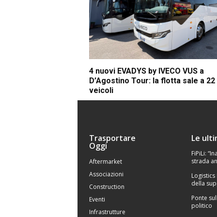
4 nuovi EVADYS by IVECO VUS a
D’Agostino Tour: la flotta sale a 22
veicoli
Trasportare
Le ult
Oggi
FiPiLi: “
strada an
Aftermarket
Associazioni
Logistics
della sup
Construction
Ponte sul
Eventi
politico
Infrastrutture