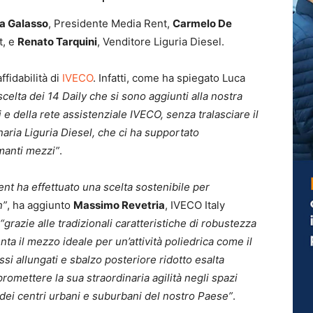
a Galasso
, Presidente Media Rent,
Carmelo De
t, e
Renato Tarquini
, Venditore Liguria Diesel.
ffidabilità di
IVECO
. Infatti, come ha spiegato Luca
scelta dei 14 Daily che si sono aggiunti alla nostra
li e della rete assistenziale IVECO, senza tralasciare il
ria Liguria Diesel, che ci ha supportato
rmanti mezzi”
.
ent ha effettuato una scelta sostenibile per
n”
, ha aggiunto
Massimo Revetria
, IVECO Italy
“grazie alle tradizionali caratteristiche di robustezza
enta il mezzo ideale per un’attività poliedrica come il
assi allungati e sbalzo posteriore ridotto esalta
promettere la sua straordinaria agilità negli spazi
 dei centri urbani e suburbani del nostro Paese”
.