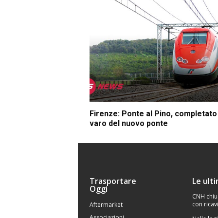
Firenze: Ponte al Pino, completato 
varo del nuovo ponte
Trasportare
Le ult
Oggi
CNH chiu
con ricavi
Aftermarket
Associazioni