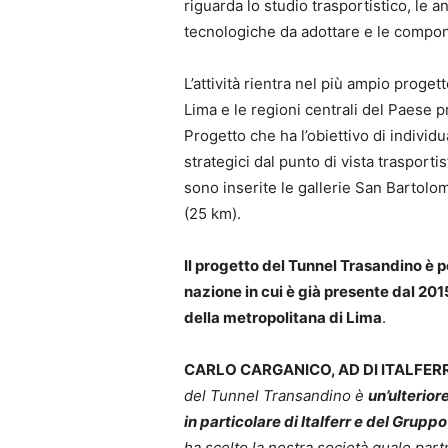
riguarda lo studio trasportistico, le a
tecnologiche da adottare e le compon
L’attività rientra nel più ampio progett
Lima e le regioni centrali del Paese p
Progetto che ha l’obiettivo di individu
strategici dal punto di vista trasport
sono inserite le gallerie San Bartolo
(25 km).
Il progetto del Tunnel Trasandino è p
nazione in cui è già presente dal 201
della metropolitana di Lima
.
CARLO CARGANICO, AD DI ITALFER
del Tunnel Transandino è
un’ulterior
in particolare di Italferr e del Gruppo
ha scelto la nostra società quale partn