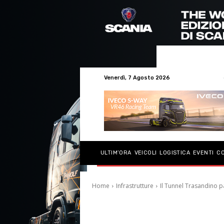
Venerdì, 7 Agosto 2026
ULTIM’ORA
VEICOLI
LOGISTICA
EVENTI
C
Home
Infrastrutture
Il Tunnel Trasandino pa