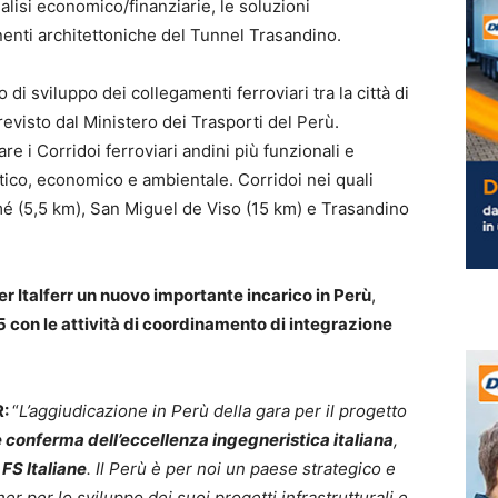
nalisi economico/finanziarie, le soluzioni
enti architettoniche del Tunnel Trasandino.
o di sviluppo dei collegamenti ferroviari tra la città di
revisto dal Ministero dei Trasporti del Perù.
are i Corridoi ferroviari andini più funzionali e
istico, economico e ambientale. Corridoi nei quali
mé (5,5 km), San Miguel de Viso (15 km) e Trasandino
er Italferr un nuovo importante incarico in Perù
,
5 con le attività di coordinamento di integrazione
R:
“
L’aggiudicazione in Perù della gara per il progetto
e conferma dell’eccellenza ingegneristica italiana
,
 FS Italiane
.
Il Perù è per noi un paese strategico
e
er per lo sviluppo dei suoi progetti infrastrutturali e