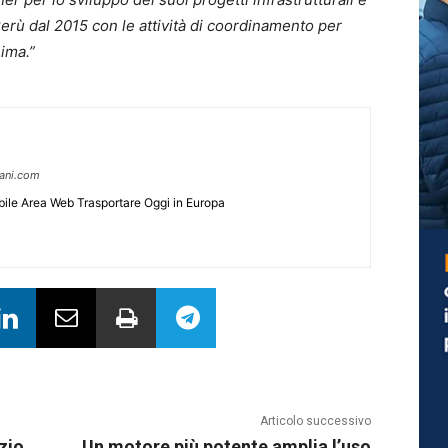
 Perù dal 2015 con le attività di coordinamento per
Lima.”
pani.com
ile Area Web Trasportare Oggi in Europa
Articolo successivo
zio
Un motore più potente amplia l’uso