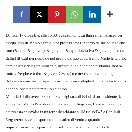
Domani 17 dicembre, alle 15.30, i camion di tutta Italia si fermeranno per
cinque minuti. Non &egrave; una protesta, ma il ricordo di una collega che
non c&rsquo;&egrave; pi&ugrave;. L&rsquo;iniziativa &egrave; promossa
dalla Filt Cgil per ricordare nel giorno del suo compleanno Michela Ciullo,
camionista e delegata sindacale, deceduta in un incidente stradale sabato
notte a Verghereto (Forl&igrave; Cesena) mentre era al lavoro alla guida
del suo camion. Nell&rsquo;occasione i suoi colleghi di tutta Italia faranno
anche suonare per un minuto i clacson.
Michela Ciullo aveva 38 anni. Era originaria di Brindisi, ma residente da
anni a San Mauro Pascoli in provincia di Forl&igrave; Cesena. La donna
era rimasta coinvolta in un terribile schianto sull&rsquo;E45 a Canili di
Verghereto: stava trasportando un carico di verdura quando
improvvisamente ha perso il controllo del mezzo precipitando da un