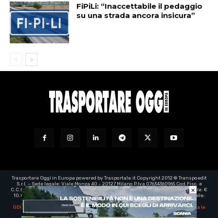
FiPiLi: “Inaccettabile il pedaggio
su una strada ancora insicura”
Trasportare Oggi in Europa powered by Trasportale.it Copyright 2012 ® Transpoedit
S.r.l. – Sede legale: Viale Monza 40 – 20127 Milano P.Iva 07634360965 Cod.Fisc. e
×
C.C.I.A.A. Milano registro imprese: 07634360965 – Rea n° 1973199 - Capitale Sociale: €
10.000,00 – e-mail certificata:
transpoedit@legalmail.it
- Direttore responsabile:
Luca Barassi
GDPR | EU Regolamento generale sulla protezione dei dati personali
-
Aggiorna le
impostazioni di tracciamento della pubblicità