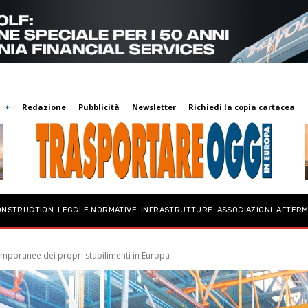
Redazione
Pubblicità
Newsletter
Richiedi la copia cartacea
ONSTRUCTION
LEGGI E NORMATIVE
INFRASTRUTTURE
ASSOCIAZIONI
AFTER
emporanee dei propri stabilimenti in Europa