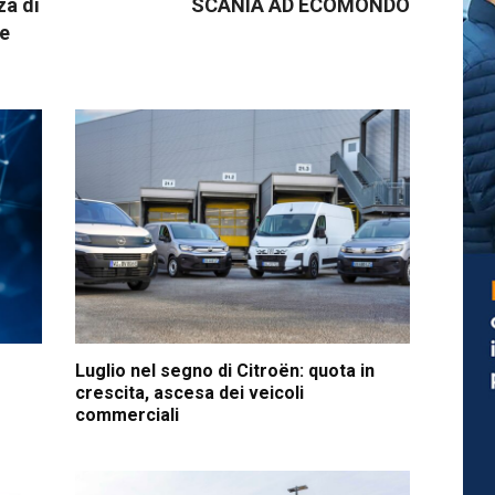
za di
SCANIA AD ECOMONDO
le
Luglio nel segno di Citroën: quota in
crescita, ascesa dei veicoli
commerciali