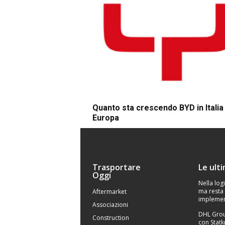
Quanto sta crescendo BYD in Italia 
Europa
Trasportare
Le ult
Oggi
Nella logi
ma resta 
Aftermarket
implemen
Associazioni
DHL Grou
Construction
con Statk