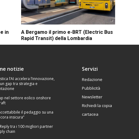
e in
A Bergamo il primo e-BRT (Electric Bus
Rapid Transit) della Lombardia
ime notizie
Servizi
stica l’AI accelera l’innovazione,
Redazione
un gap tra strategia e
Pubblicità
tazione
Newsletter
p nel settore eolico onshore
raft
Richiedi la copia
Inaccettabbile il pedaggio su una
cartacea
cora insicura”
 Reply tra i 100 migliori partner
ply chain