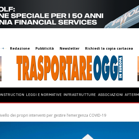
Redazione
Pubblicità
Newsletter
Richiedi la copia cartacea
ONSTRUCTION
LEGGI E NORMATIVE
INFRASTRUTTURE
ASSOCIAZIONI
AFTER
livello dei propri interventi per gestire l’emergenza COVID-19