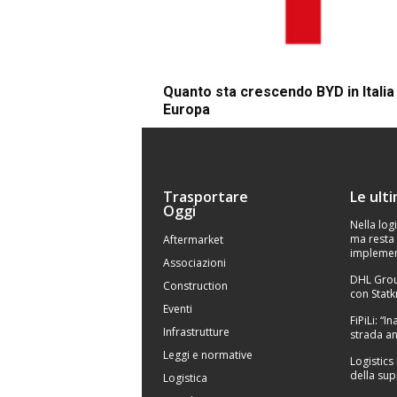
Quanto sta crescendo BYD in Italia 
Europa
Trasportare
Le ult
Oggi
Nella logi
ma resta 
Aftermarket
implemen
Associazioni
DHL Grou
Construction
con Statk
Eventi
FiPiLi: “
Infrastrutture
strada an
Leggi e normative
Logistics
della sup
Logistica