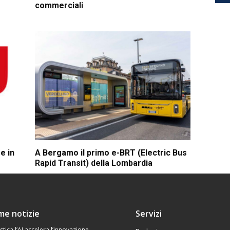
commerciali
e in
A Bergamo il primo e-BRT (Electric Bus
Rapid Transit) della Lombardia
ime notizie
Servizi
stica l’AI accelera l’innovazione,