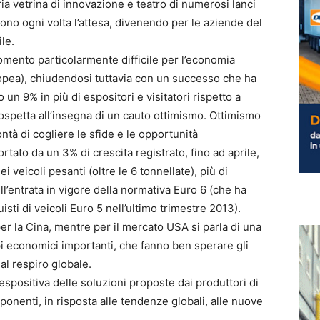
ia vetrina di innovazione e teatro di numerosi lanci
no ogni volta l’attesa, divenendo per le aziende del
le.
momento particolarmente difficile per l’economia
ropea), chiudendosi tuttavia con un successo che ha
un 9% in più di espositori e visitatori rispetto a
rospetta all’insegna di un cauto ottimismo. Ottimismo
tà di cogliere le sfide e le opportunità
tato da un 3% di crescita registrato, fino ad aprile,
 veicoli pesanti (oltre le 6 tonnellate), più di
l’entrata in vigore della normativa Euro 6 (che ha
isti di veicoli Euro 5 nell’ultimo trimestre 2013).
r la Cina, mentre per il mercato USA si parla di una
pi economici importanti, che fanno ben sperare gli
al respiro globale.
 espositiva delle soluzioni proposte dai produttori di
omponenti, in risposta alle tendenze globali, alle nuove