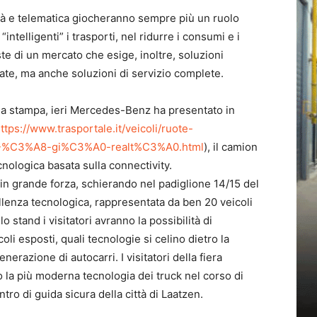
tà e telematica giocheranno sempre più un ruolo
intelligenti” i trasporti, nel ridurre i consumi e i
este di un mercato che esige, inoltre, soluzioni
ate, ma anche soluzioni di servizio complete.
lla stampa, ieri Mercedes-Benz ha presentato in
ttps://www.trasportale.it/veicoli/ruote-
2025-%C3%A8-gi%C3%A0-realt%C3%A0.html
), il camion
nologica basata sulla connectivity.
in grande forza, schierando nel padiglione 14/15 del
ellenza tecnologica, rappresentata da ben 20 veicoli
llo stand i visitatori avranno la possibilità di
i esposti, quali tecnologie si celino dietro la
nerazione di autocarri. I visitatori della fiera
 la più moderna tecnologia dei truck nel corso di
tro di guida sicura della città di Laatzen.