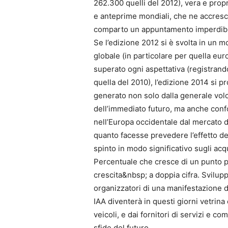
262.300 quelli del 2012), vera e propr
e anteprime mondiali, che ne accresco
comparto un appuntamento imperdibi
Se l’edizione 2012 si è svolta in un 
globale (in particolare per quella eu
superato ogni aspettativa (registrando 
quella del 2010), l’edizione 2014 si p
generato non solo dalla generale volon
dell’immediato futuro, ma anche confor
nell’Europa occidentale dal mercato dei
quanto facesse prevedere l’effetto del
spinto in modo significativo sugli acqu
Percentuale che cresce di un punto pe
crescita&nbsp; a doppia cifra. Svilup
organizzatori di una manifestazione d
IAA diventerà in questi giorni vetrina
veicoli, e dai fornitori di servizi e c
sfide del futuro.