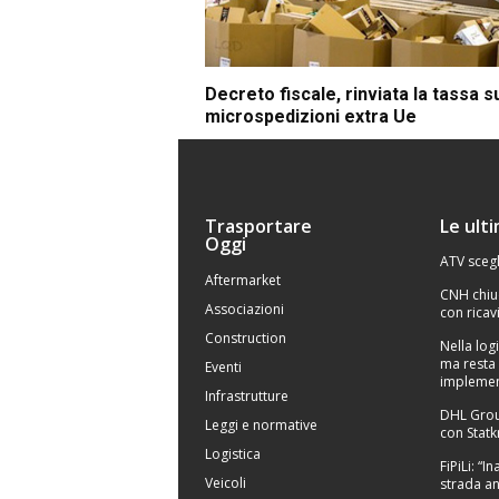
Decreto fiscale, rinviata la tassa s
microspedizioni extra Ue
Trasportare
Le ult
Oggi
ATV scegl
Aftermarket
CNH chiu
Associazioni
con ricavi
Construction
Nella logi
ma resta 
Eventi
implemen
Infrastrutture
DHL Grou
Leggi e normative
con Statk
Logistica
FiPiLi: “
Veicoli
strada an