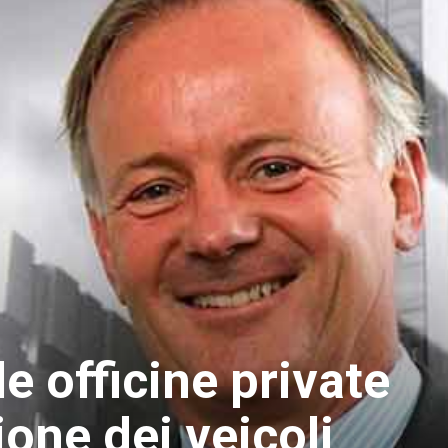
le officine private
ione dei veicoli