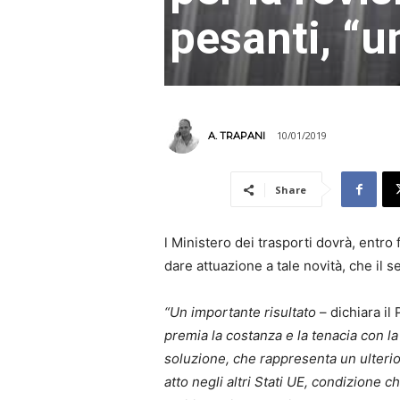
pesanti, “un
10/01/2019
A. TRAPANI
Share
l Ministero dei trasporti dovrà, entr
dare attuazione a tale novità, che il 
“Un importante risultato
– dichiara i
premia la costanza e la tenacia con l
soluzione, che rappresenta un ulterior
atto negli altri Stati UE, condizione 