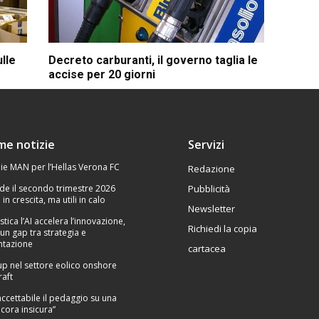
ulle
Decreto carburanti, il governo taglia le
accise per 20 giorni
ime notizie
Servizi
ie MAN per l’Hellas Verona FC
Redazione
de il secondo trimestre 2026
Pubblicità
 in crescita, ma utili in calo
Newsletter
stica l’AI accelera l’innovazione,
Richiedi la copia
un gap tra strategia e
tazione
cartacea
p nel settore eolico onshore
raft
Inaccettabile il pedaggio su una
cora insicura”