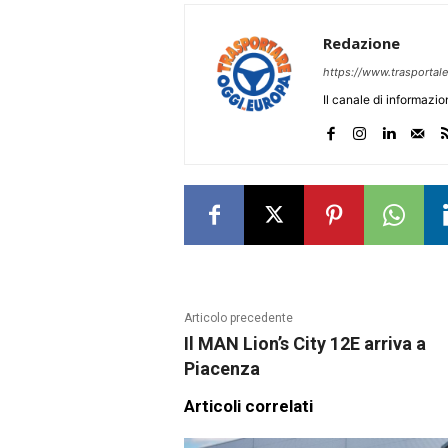
Redazione
https://www.trasportale.
Il canale di informazi
Articolo precedente
Il MAN Lion’s City 12E arriva a
Piacenza
Articoli correlati