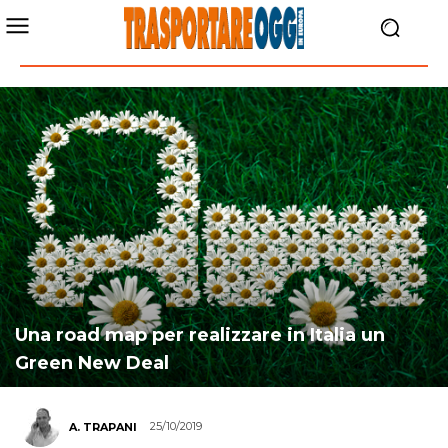
Una road map per realizzare in Italia un
Green New Deal
25/10/2019
A. TRAPANI