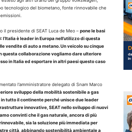
e esteso agli altri brand del gruppo Volkswagen,
ppo tecnologico del biometano, fonte rinnovabile che
 emissioni.
to il presidente di SEAT Luca de Meo –
pone le basi
’Italia è leader in Europa nell’utilizzo di questa
le vendite di auto a metano. Un veicolo su cinque
on questa collaborazione vogliamo dare ulteriore
so in Italia ed esportare in altri paesi questo caso
entato l’amministratore delegato di Snam Marco
eriore sviluppo della mobilità sostenibile a gas
e in tutto il continente perché unisce due leader
frastrutture innovative, SEAT nello sviluppo di nuovi
mo convinti che il gas naturale, ancora di più
 rinnovabile, sia la soluzione più immediata per
nostre città, abbinando sostenibilità ambientale a