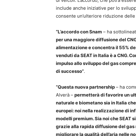
di veicoli. L’accordo, che potrà esser
include anche iniziative per lo svilu
consente un’ulteriore riduzione delle
“L’accordo con Snam
– ha sottolinea
per una maggiore diffusione del CNG: l
alimentazione e concentra il 55% del
venduti da SEAT in Italia è a CNG. C
impulso allo sviluppo del gas compres
di successo”
.
“Questa nuova partnership
– ha comm
Alverà –
permetterà di favorire un ult
naturale e biometano sia in Italia ch
europei: noi nella realizzazione di in
modelli premium. Sia noi che SEAT sia
grazie alla rapida diffusione del gas
migliorare la qualità dell’aria nelle 