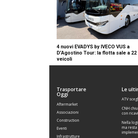
4 nuovi EVADYS by IVECO VUS a
D’Agostino Tour: la flotta sale a 22
veicoli
Trasportare
Le ult
Oggi
ATV scegl
Aftermarket
CNH chiu
Associazioni
con ricavi
Construction
Nella logi
ma resta 
Eventi
implemen
Infrastrutture