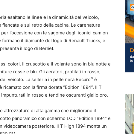
ria esaltano le linee e la dinamicità del veicolo,
 fiancate e sul retro della cabina. Le carenature
 per l’occasione con le sagome degli iconici camion
e formano il diamante del logo di Renault Trucks, e
resenta il logo di Berliet.
ssi colori. Il cruscotto e il volante sono in blu notte e
niture rosse e blu. Gli aeratori, profilati in rosso,
®
el veicolo. La selleria in pelle nera Recaro
è
è ricamato con la firma dorata “Edition 1894”. Il T
impunturati in rosso e tendine oscuranti giallo oro.
e attrezzature di alta gamma che migliorano il
scotto panoramico con schermo LCD “Edition 1894” e
 videocamera posteriore. Il T High 1894 monta un
 520 CV.