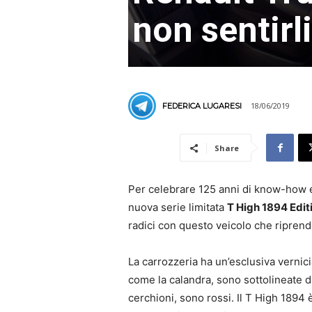
non sentirli
18/06/2019
FEDERICA LUGARESI
Share
Per celebrare 125 anni di know-how 
nuova serie limitata
T High 1894 Edit
radici con questo veicolo che riprende 
La carrozzeria ha un’esclusiva vernici
come la calandra, sono sottolineate da
cerchioni, sono rossi. Il T High 1894 