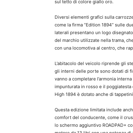
sul tetto di colore giallo oro.
Diversi elementi grafici sulla carrozze
come la firma “Edition 1894” sulle due
laterali presentano un logo disegnato
del marchio utilizzate nella trama, ch
con una locomotiva al centro, che rapp
L’abitacolo del veicolo riprende gli ste
gli interni delle porte sono dotati di fi
vanno a completare l’armonia interna d
impunturata in rosso e il poggiatesta 
High 1894 è dotato anche di tappetini 
Questa edizione limitata include anch
comfort del conducente, come il cru
lo schermo aggiuntivo ROADPAD+ con
motore da 13 litri con una potenza di