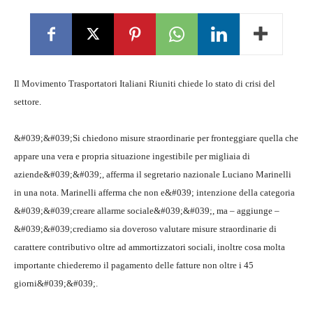
Il Movimento Trasportatori Italiani Riuniti chiede lo stato di crisi del
settore.
&#039;&#039;Si chiedono misure straordinarie per fronteggiare quella che
appare una vera e propria situazione ingestibile per migliaia di
aziende&#039;&#039;, afferma il segretario nazionale Luciano Marinelli
in una nota. Marinelli afferma che non e&#039; intenzione della categoria
&#039;&#039;creare allarme sociale&#039;&#039;, ma – aggiunge –
&#039;&#039;crediamo sia doveroso valutare misure straordinarie di
carattere contributivo oltre ad ammortizzatori sociali, inoltre cosa molta
importante chiederemo il pagamento delle fatture non oltre i 45
giorni&#039;&#039;.