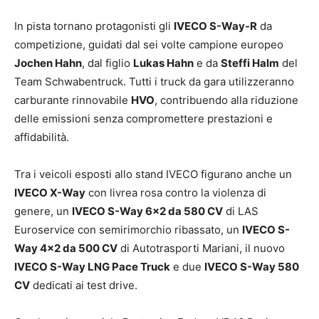
In pista tornano protagonisti gli
IVECO S-Way-R
da
competizione, guidati dal sei volte campione europeo
Jochen Hahn
, dal figlio
Lukas Hahn
e da
Steffi Halm
del
Team Schwabentruck. Tutti i truck da gara utilizzeranno
carburante rinnovabile
HVO
, contribuendo alla riduzione
delle emissioni senza compromettere prestazioni e
affidabilità.
Tra i veicoli esposti allo stand IVECO figurano anche un
IVECO X-Way
con livrea rosa contro la violenza di
genere, un
IVECO S-Way 6×2 da 580 CV
di LAS
Euroservice con semirimorchio ribassato, un
IVECO S-
Way 4×2 da 500 CV
di Autotrasporti Mariani, il nuovo
IVECO S-Way LNG Pace Truck
e due
IVECO S-Way 580
CV
dedicati ai test drive.