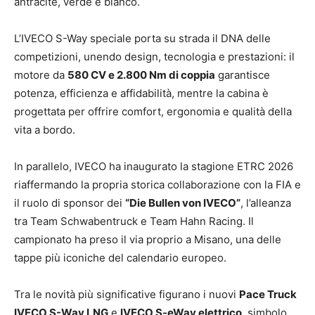
antracite, verde e bianco.
L’IVECO S-Way speciale porta su strada il DNA delle
competizioni, unendo design, tecnologia e prestazioni: il
motore da
580 CV e 2.800 Nm di coppia
garantisce
potenza, efficienza e affidabilità, mentre la cabina è
progettata per offrire comfort, ergonomia e qualità della
vita a bordo.
In parallelo, IVECO ha inaugurato la stagione ETRC 2026
riaffermando la propria storica collaborazione con la FIA e
il ruolo di sponsor dei
“Die Bullen von IVECO”
, l’alleanza
tra Team Schwabentruck e Team Hahn Racing. Il
campionato ha preso il via proprio a Misano, una delle
tappe più iconiche del calendario europeo.
Tra le novità più significative figurano i nuovi
Pace Truck
IVECO S-Way LNG
e
IVECO S-eWay elettrico
, simbolo