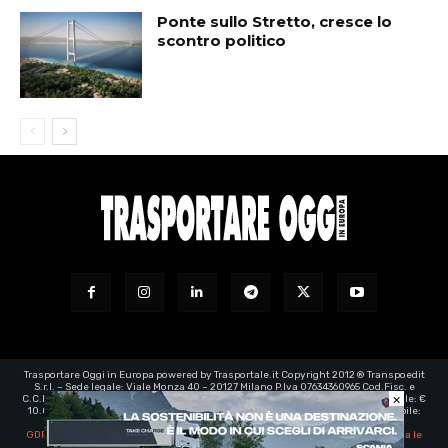
Ponte sullo Stretto, cresce lo
scontro politico
Trasportare Oggi in Europa powered by Trasportale.it Copyright 2012 ® Transpoedit
S.r.l. – Sede legale: Viale Monza 40 – 20127 Milano P.Iva 07634360965 Cod.Fisc. e
×
C.C.I.A.A. Milano registro imprese: 07634360965 – Rea n° 1973199 - Capitale Sociale: €
10.000,00 – e-mail certificata:
transpoedit@legalmail.it
- Direttore responsabile:
Luca Barassi
GDPR | EU Regolamento generale sulla protezione dei dati personali
-
Aggiorna le
impostazioni di tracciamento della pubblicità