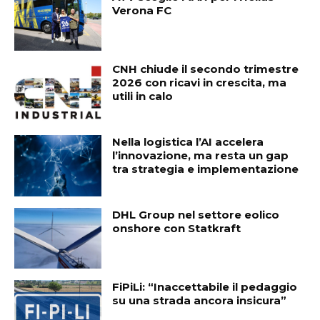
Verona FC
CNH chiude il secondo trimestre
2026 con ricavi in crescita, ma
utili in calo
Nella logistica l’AI accelera
l’innovazione, ma resta un gap
tra strategia e implementazione
DHL Group nel settore eolico
onshore con Statkraft
FiPiLi: “Inaccettabile il pedaggio
su una strada ancora insicura”