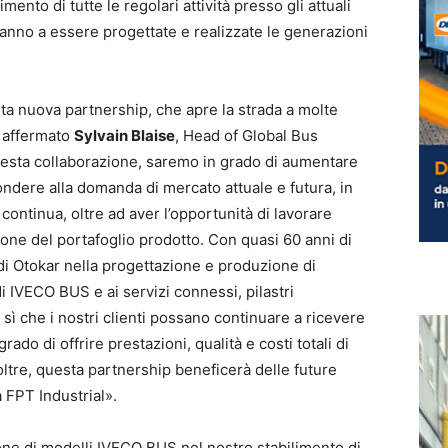
to di tutte le regolari attività presso gli attuali
ranno a essere progettate e realizzate le generazioni
sta nuova partnership, che apre la strada a molte
a affermato
Sylvain Blaise
, Head of Global Bus
questa collaborazione, saremo in grado di aumentare
ondere alla domanda di mercato attuale e futura, in
ontinua, oltre ad aver l’opportunità di lavorare
one del portafoglio prodotto. Con quasi 60 anni di
i Otokar nella progettazione e produzione di
di IVECO BUS e ai servizi connessi, pilastri
ì che i nostri clienti possano continuare a ricevere
grado di offrire prestazioni, qualità e costi totali di
noltre, questa partnership beneficerà delle future
 FPT Industrial».
ione di modelli IVECO BUS nel nostro stabilimento di