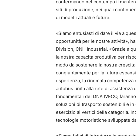
confermando nel contempo il mantenimen
siti di produzione, nei quali continue
di modelli attuali e future.
«Siamo entusiasti di dare il via a que
opportunità per le nostre attività», h
Division, CNH Industrial. «Grazie a 
la nostra capacità produttiva per risp
modo da sostenere la nostra crescita c
congiuntamente per la futura espansi
esperienza, la rinomata competenza d
autobus unita alla rete di assistenza 
fondamentali del DNA IVECO, faranno s
soluzioni di trasporto sostenibili e in 
esercizio ai vertici della categoria. I
tecnologie motoristiche sviluppate da
«Siamo felici di introdurre la produz