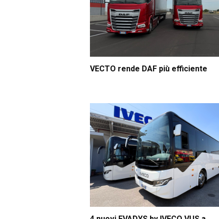
VECTO rende DAF più efficiente
4 nuovi EVADYS by IVECO VUS a