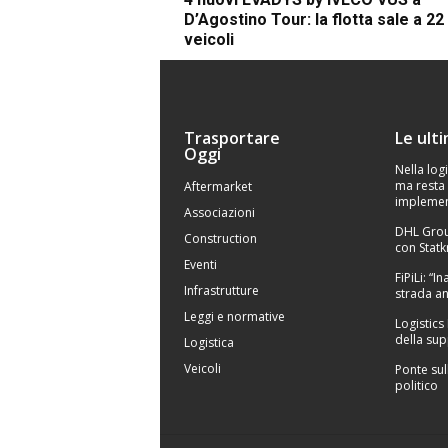
D’Agostino Tour: la flotta sale a 22
veicoli
Trasportare
Le ult
Oggi
Nella logi
ma resta 
Aftermarket
implemen
Associazioni
DHL Grou
Construction
con Statk
Eventi
FiPiLi: “
Infrastrutture
strada an
Leggi e normative
Logistics
della sup
Logistica
Veicoli
Ponte sul
politico