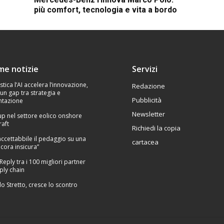
più comfort, tecnologia e vita a bordo
ime notizie
Servizi
stica l’AI accelera l’innovazione,
Redazione
un gap tra strategia e
Pubblicità
tazione
Newsletter
p nel settore eolico onshore
raft
Richiedi la copia
Inaccettabbile il pedaggio su una
cartacea
cora insicura”
 Reply tra i 100 migliori partner
ply chain
lo Stretto, cresce lo scontro