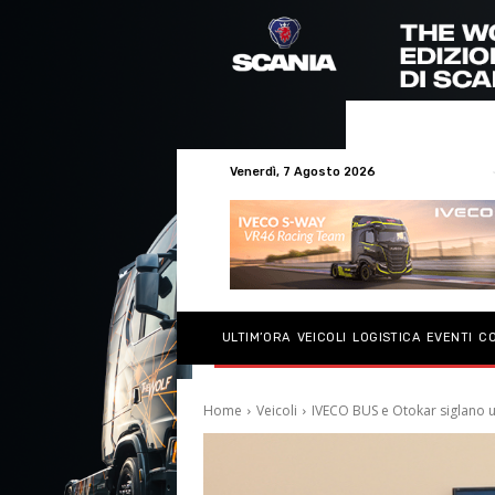
Venerdì, 7 Agosto 2026
ULTIM’ORA
VEICOLI
LOGISTICA
EVENTI
C
Home
Veicoli
IVECO BUS e Otokar siglano 