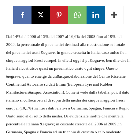
Dal 14% del 2006 al 15% del 2007 al 16,6% del 2008 fino al 19% nel
2009: la percentuale di pneumatici destinati alla ricostruzione sul totale
dei pneumatici usati &egrave; in grande crescita in Italia, caso unico fra i
cinque maggiori Paesi europei. In effetti oggi si pu&ograve; ben dire che in
Italia si ricostruisce quasi un pneumatico usato ogni cinque. Questo
&egrave; quanto emerge da un&rsquo;elaborazione del Centro Ricerche
Continental Autocarro su dati Etrma (European Tyre and Rubber
Manifacturers&rsquo; Association). Come si vede dalla tabella, poi, il dato
italiano si colloca ben al di sopra della media dei cinque maggiori Paesi
europei (10,1%) mentre i dati relativi a Germania, Spagna, Francia e Regno
Unito sono al di sotto della media. Da evidenziare inoltre che mentre la
percentuale italiana &egrave; in costante crescita dal 2006 al 2009, in
Germania, Spagna e Francia ad un triennio di crescita o calo moderato