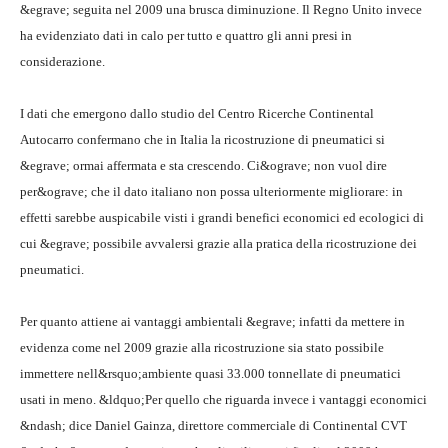
&egrave; seguita nel 2009 una brusca diminuzione. Il Regno Unito invece
ha evidenziato dati in calo per tutto e quattro gli anni presi in
considerazione.
I dati che emergono dallo studio del Centro Ricerche Continental
Autocarro confermano che in Italia la ricostruzione di pneumatici si
&egrave; ormai affermata e sta crescendo. Ci&ograve; non vuol dire
per&ograve; che il dato italiano non possa ulteriormente migliorare: in
effetti sarebbe auspicabile visti i grandi benefici economici ed ecologici di
cui &egrave; possibile avvalersi grazie alla pratica della ricostruzione dei
pneumatici.
Per quanto attiene ai vantaggi ambientali &egrave; infatti da mettere in
evidenza come nel 2009 grazie alla ricostruzione sia stato possibile
immettere nell&rsquo;ambiente quasi 33.000 tonnellate di pneumatici
usati in meno. &ldquo;Per quello che riguarda invece i vantaggi economici
&ndash; dice Daniel Gainza, direttore commerciale di Continental CVT