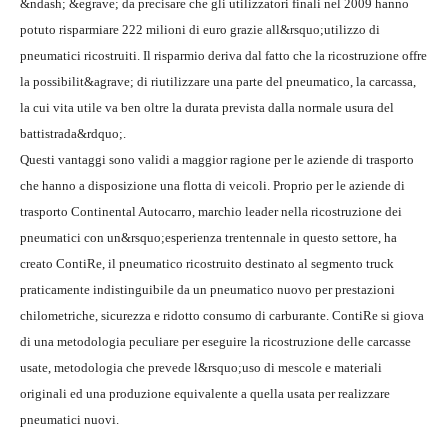
&ndash; &egrave; da precisare che gli utilizzatori finali nel 2009 hanno
potuto risparmiare 222 milioni di euro grazie all&rsquo;utilizzo di
pneumatici ricostruiti. Il risparmio deriva dal fatto che la ricostruzione offre
la possibilit&agrave; di riutilizzare una parte del pneumatico, la carcassa,
la cui vita utile va ben oltre la durata prevista dalla normale usura del
battistrada&rdquo;.
Questi vantaggi sono validi a maggior ragione per le aziende di trasporto
che hanno a disposizione una flotta di veicoli. Proprio per le aziende di
trasporto Continental Autocarro, marchio leader nella ricostruzione dei
pneumatici con un&rsquo;esperienza trentennale in questo settore, ha
creato ContiRe, il pneumatico ricostruito destinato al segmento truck
praticamente indistinguibile da un pneumatico nuovo per prestazioni
chilometriche, sicurezza e ridotto consumo di carburante. ContiRe si giova
di una metodologia peculiare per eseguire la ricostruzione delle carcasse
usate, metodologia che prevede l&rsquo;uso di mescole e materiali
originali ed una produzione equivalente a quella usata per realizzare
pneumatici nuovi.