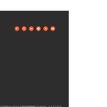
22 Milano P.Iva 07634360965 Cod.Fisc. e C.C.I.A.A.