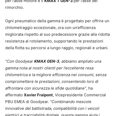
per l’asse motore e il
KMAX T GEN-3
per l’asse del
rimorchio.
Ogni pneumatico della gamma è progettato per offrire un
chilometraggio eccezionale, ora con un’efficienza
migliorata rispetto al suo predecessore grazie alla ridotta
resistenza al rotolamento, supportando le prestazioni
della flotta su percorsi a lungo raggio, regionali e urbani.
“Con Goodyear
KMAX GEN-3
, abbiamo ampliato una
gamma nota ai nostri clienti per l’eccellente resa
chilometrica e la migliore efficienza nei consumi, senza
compromettere le prestazioni, consentendo loro di
affrontare con sicurezza le sfide quotidiane”
, ha
affermato
Xavier Fraipont
, Vicepresidente Commercial
PBU EMEA di Goodyear.
“Combinando mescole
innovative del battistrada, compatibilità con i veicoli
elettrici e tracciabilità digitale, questa gamma aiuta i