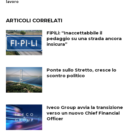
lavoro
ARTICOLI CORRELATI
FiPiLi: “Inaccettabbile il
pedaggio su una strada ancora
insicura”
Ponte sullo Stretto, cresce lo
scontro politico
Iveco Group avvia la transizione
verso un nuovo Chief Financial
Officer