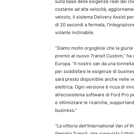
sulla base delle esigenze reali dei cl
costante ad alta velocità, aggiorname
veicolo, il sistema Delivery Assist pe
di 20 secondi a fermata, l’integrazio
volante inclinabile.
“Siamo molto orgogliosi che la giuria
premio al nuovo Transit Custom,”
ha 
Europa. “Il nostro van da una tonnella
per soddisfare le esigenze di busines
sarà presto disponibile anche nelle v
elettrica. Ogni versione è ricca di in
all’ecosistema software di Ford Pro pe
e ottimizzare le ricariche, supportando
business.”
“La vittoria dell’International Van of 
famiglia Transit, che conquista il titol