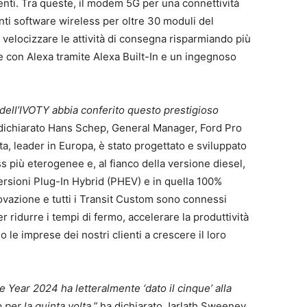
ienti. Tra queste, il modem 5G per una connettività
nti software wireless per oltre 30 moduli del
r velocizzare le attività di consegna risparmiando più
ne con Alexa tramite Alexa Built-In e un ingegnoso
 dell’IVOTY abbia conferito questo prestigioso
dichiarato Hans Schep, General Manager, Ford Pro
ta, leader in Europa, è stato progettato e sviluppato
s più eterogenee e, al fianco della versione diesel,
ersioni Plug-In Hybrid (PHEV) e in quella 100%
novazione e tutti i Transit Custom sono connessi
r ridurre i tempi di fermo, accelerare la produttività
 le imprese dei nostri clienti a crescere il loro
the Year 2024 ha letteralmente ‘dato il cinque’ alla
o per la quinta volta,”
ha dichiarato Jarlath Sweeney,