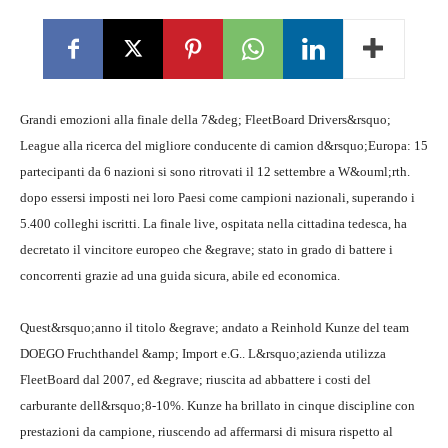
Grandi emozioni alla finale della 7&deg; FleetBoard Drivers&rsquo;
League alla ricerca del migliore conducente di camion d&rsquo;Europa: 15
partecipanti da 6 nazioni si sono ritrovati il 12 settembre a W&ouml;rth.
dopo essersi imposti nei loro Paesi come campioni nazionali, superando i
5.400 colleghi iscritti. La finale live, ospitata nella cittadina tedesca, ha
decretato il vincitore europeo che &egrave; stato in grado di battere i
concorrenti grazie ad una guida sicura, abile ed economica.
Quest&rsquo;anno il titolo &egrave; andato a Reinhold Kunze del team
DOEGO Fruchthandel &amp; Import e.G.. L&rsquo;azienda utilizza
FleetBoard dal 2007, ed &egrave; riuscita ad abbattere i costi del
carburante dell&rsquo;8-10%. Kunze ha brillato in cinque discipline con
prestazioni da campione, riuscendo ad affermarsi di misura rispetto al