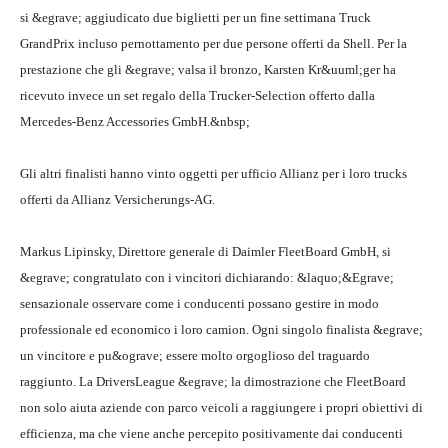
si &egrave; aggiudicato due biglietti per un fine settimana Truck
GrandPrix incluso pernottamento per due persone offerti da Shell. Per la
prestazione che gli &egrave; valsa il bronzo, Karsten Kr&uuml;ger ha
ricevuto invece un set regalo della Trucker-Selection offerto dalla
Mercedes-Benz Accessories GmbH.&nbsp;
Gli altri finalisti hanno vinto oggetti per ufficio Allianz per i loro trucks
offerti da Allianz Versicherungs-AG.
Markus Lipinsky, Direttore generale di Daimler FleetBoard GmbH, si
&egrave; congratulato con i vincitori dichiarando: &laquo;&Egrave;
sensazionale osservare come i conducenti possano gestire in modo
professionale ed economico i loro camion. Ogni singolo finalista &egrave;
un vincitore e pu&ograve; essere molto orgoglioso del traguardo
raggiunto. La DriversLeague &egrave; la dimostrazione che FleetBoard
non solo aiuta aziende con parco veicoli a raggiungere i propri obiettivi di
efficienza, ma che viene anche percepito positivamente dai conducenti