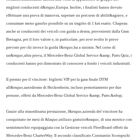
migliori conducenti d&rsquo;Europa. Inoltre, i finalisti hanno dovuto
effettuare una prova di manovra, superare un percorso di abilit&agrave; e
consumare meno gasolio possibile su un tragitto di 1 km esatto. Chapeau
anche ai conducenti dei veicoli con guida a destra, provenienti dalla Gran
Bretagna, per il loro valore e, in particolare, per aver svolto le prove
previste per chi invece la guida l&rsquo;ha a sinistra. Nel corso di
un&rsquo;altra prova, il Mercedes-Benz Global Service &amp; Parts Quiz, i
conducenti hanno poi dimostrato di conoscere a fondo i veicoli industriali.
Il premio per il vincitore: biglietti VIP per la gara finale DTM
all&rsquo;autodromo di Hockenheim, incluso pernottamento per due
persone, offerti da Mercedes-Benz Global Service &amp; Parts.&nbsp;
Grazie alla straordinaria prestazione, l&rsquo;azienda del vincitore ha
conquistato tre mesi di &laquo;utilizzo gratuito&raquo; di una motrice con
semirimorchio equipaggiata con la Gestione veicoli FleetBoard offerti da
Mercedes-Benz CharterWay. Il secondo classificato Constantin Scorupschi