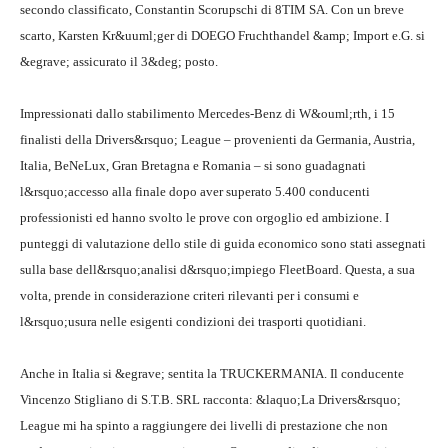
secondo classificato, Constantin Scorupschi di 8TIM SA. Con un breve
scarto, Karsten Kr&uuml;ger di DOEGO Fruchthandel &amp; Import e.G. si
&egrave; assicurato il 3&deg; posto.
Impressionati dallo stabilimento Mercedes-Benz di W&ouml;rth, i 15
finalisti della Drivers&rsquo; League – provenienti da Germania, Austria,
Italia, BeNeLux, Gran Bretagna e Romania – si sono guadagnati
l&rsquo;accesso alla finale dopo aver superato 5.400 conducenti
professionisti ed hanno svolto le prove con orgoglio ed ambizione. I
punteggi di valutazione dello stile di guida economico sono stati assegnati
sulla base dell&rsquo;analisi d&rsquo;impiego FleetBoard. Questa, a sua
volta, prende in considerazione criteri rilevanti per i consumi e
l&rsquo;usura nelle esigenti condizioni dei trasporti quotidiani.
Anche in Italia si &egrave; sentita la TRUCKERMANIA. Il conducente
Vincenzo Stigliano di S.T.B. SRL racconta: &laquo;La Drivers&rsquo;
League mi ha spinto a raggiungere dei livelli di prestazione che non