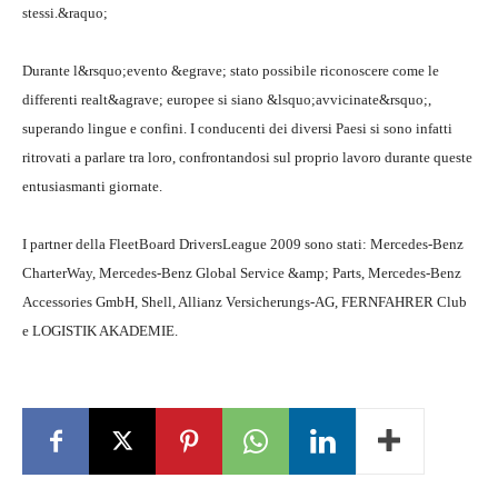
stessi.&raquo;
Durante l&rsquo;evento &egrave; stato possibile riconoscere come le
differenti realt&agrave; europee si siano &lsquo;avvicinate&rsquo;,
superando lingue e confini. I conducenti dei diversi Paesi si sono infatti
ritrovati a parlare tra loro, confrontandosi sul proprio lavoro durante queste
entusiasmanti giornate.
I partner della FleetBoard DriversLeague 2009 sono stati: Mercedes-Benz
CharterWay, Mercedes-Benz Global Service &amp; Parts, Mercedes-Benz
Accessories GmbH, Shell, Allianz Versicherungs-AG, FERNFAHRER Club
e LOGISTIK AKADEMIE.