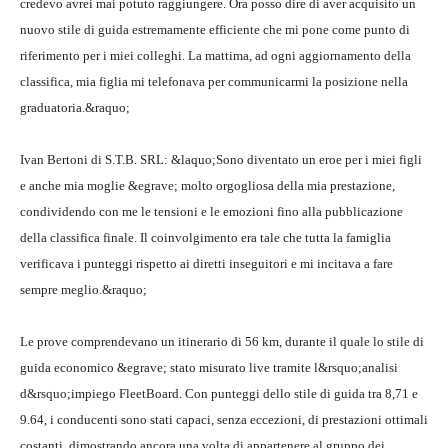
credevo avrei mai potuto raggiungere. Ora posso dire di aver acquisito un
nuovo stile di guida estremamente efficiente che mi pone come punto di
riferimento per i miei colleghi. La mattima, ad ogni aggiornamento della
classifica, mia figlia mi telefonava per communicarmi la posizione nella
graduatoria.&raquo;
Ivan Bertoni di S.T.B. SRL: &laquo;Sono diventato un eroe per i miei figli
e anche mia moglie &egrave; molto orgogliosa della mia prestazione,
condividendo con me le tensioni e le emozioni fino alla pubblicazione
della classifica finale. Il coinvolgimento era tale che tutta la famiglia
verificava i punteggi rispetto ai diretti inseguitori e mi incitava a fare
sempre meglio.&raquo;
Le prove comprendevano un itinerario di 56 km, durante il quale lo stile di
guida economico &egrave; stato misurato live tramite l&rsquo;analisi
d&rsquo;impiego FleetBoard. Con punteggi dello stile di guida tra 8,71 e
9.64, i conducenti sono stati capaci, senza eccezioni, di prestazioni ottimali
costanti, dimostrando ancora una volta di appartenere al gruppo dei