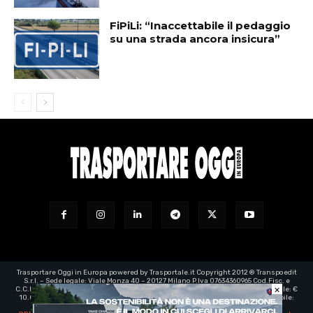
FiPiLi: “Inaccettabile il pedaggio
su una strada ancora insicura”
Trasportare Oggi in Europa powered by Trasportale.it Copyright 2012 ® Transpoedit
S.r.l. – Sede legale: Viale Monza 40 – 20127 Milano P.Iva 07634360965 Cod.Fisc. e
×
C.C.I.A.A. Milano registro imprese: 07634360965 – Rea n° 1973199 - Capitale Sociale: €
10.000,00 – e-mail certificata:
transpoedit@legalmail.it
- Direttore responsabile:
Luca Barassi