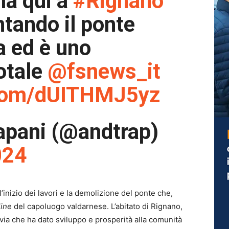
ma qui a
#Rignano
tando il ponte
a ed è uno
otale
@fsnews_it
.com/dUITHMJ5yz
apani (@andtrap)
024
’inizio dei lavori e la demolizione del ponte che,
line
del capoluogo valdarnese. L’abitato di Rignano,
rrovia che ha dato sviluppo e prosperità alla comunità