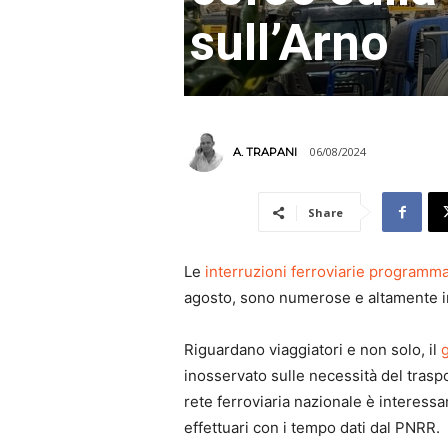
sull’Arno
06/08/2024
A. TRAPANI
Share
Le
interruzioni ferroviarie programm
agosto, sono numerose e altamente i
Riguardano viaggiatori e non solo, il
g
inosservato sulle necessità del trasp
rete ferroviaria nazionale è interessa
effettuari con i tempo dati dal PNRR.