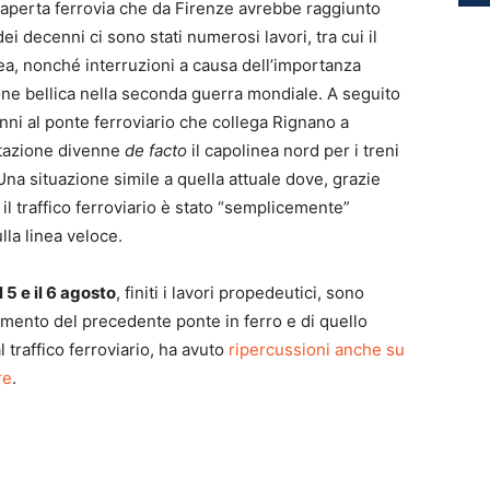
u aperta ferrovia che da Firenze avrebbe raggiunto
i decenni ci sono stati numerosi lavori, tra cui il
inea, nonché interruzioni a causa dell’importanza
ione bellica nella seconda guerra mondiale. A seguito
anni al ponte ferroviario che collega Rignano a
stazione divenne
de facto
il capolinea nord per i treni
Una situazione simile a quella attuale dove, grazie
 il traffico ferroviario è stato “semplicemente”
la linea veloce.
l 5 e il 6 agosto
, finiti i lavori propedeutici, sono
lamento del precedente ponte in ferro e di quello
 traffico ferroviario, ha avuto
ripercussioni anche su
re
.