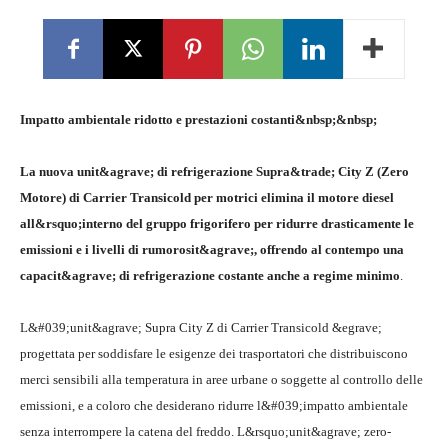
Impatto ambientale ridotto e prestazioni costanti&nbsp;&nbsp;
La nuova unit&agrave; di refrigerazione Supra&trade; City Z (Zero
Motore) di Carrier Transicold per motrici elimina il motore diesel
all&rsquo;interno del gruppo frigorifero per ridurre drasticamente le
emissioni e i livelli di rumorosit&agrave;, offrendo al contempo una
capacit&agrave; di refrigerazione costante anche a regime minimo
.
L&#039;unit&agrave; Supra City Z di Carrier Transicold &egrave;
progettata per soddisfare le esigenze dei trasportatori che distribuiscono
merci sensibili alla temperatura in aree urbane o soggette al controllo delle
emissioni, e a coloro che desiderano ridurre l&#039;impatto ambientale
senza interrompere la catena del freddo. L&rsquo;unit&agrave; zero-