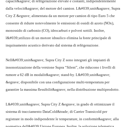
capacit&agrave; di refrigerazione elevate e costanti, indipendentemente
dalla velocit&agrave; del motore del camion.
L&#039;unit&agrave; Supra
City Z &egrave; alimentata da un motore per camion di tipo Euro 5 che
consente di ridurre notevolmente le emissioni di ossidi di azoto (NOx),
monossido di carbonio (CO), idrocarburi e polveri sottili. Inoltre,
l&#039;utilizzo di un motore idraulico elimina la fonte principale di
inquinamento acustico derivato dal sistema di refrigerazione.
Nell&#039;unit&agrave; Supra City Z sono integrati gli impianti di
insonorizzazione della versione Supra “Silent”, che riducono i livelli di
rumore a 62 dB in modalit&agrave; stand-by. L&#039;unit&agrave;
&egrave; disponibile con una configurazione multi-temperatura per
garantire la massima flessibilit&agrave; nella distribuzione multiprodotto.
L&#039;unit&agrave; Supra City Z &egrave; in grado di ottimizzare il
sistema di tracciamento DataCold&trade; di Carrier Transicold per
registrare in modo indipendente le temperature, in conformit&agrave; alla
normativa dell&#039;Unione Europea. Inoltre, la soluzione telematica