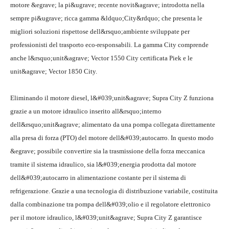
motore &egrave; la pi&ugrave; recente novit&agrave; introdotta nella
sempre pi&ugrave; ricca gamma &ldquo;City&rdquo; che presenta le
migliori soluzioni rispettose dell&rsquo;ambiente sviluppate per
professionisti del trasporto eco-responsabili. La gamma City comprende
anche l&rsquo;unit&agrave; Vector 1550 City certificata Piek e le
unit&agrave; Vector 1850 City.
Eliminando il motore diesel, l&#039;unit&agrave; Supra City Z funziona
grazie a un motore idraulico inserito all&rsquo;interno
dell&rsquo;unit&agrave; alimentato da una pompa collegata direttamente
alla presa di forza (PTO) del motore dell&#039;autocarro. In questo modo
&egrave; possibile convertire sia la trasmissione della forza meccanica
tramite il sistema idraulico, sia l&#039;energia prodotta dal motore
dell&#039;autocarro in alimentazione costante per il sistema di
refrigerazione. Grazie a una tecnologia di distribuzione variabile, costituita
dalla combinazione tra pompa dell&#039;olio e il regolatore elettronico
per il motore idraulico, l&#039;unit&agrave; Supra City Z garantisce