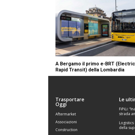
A Bergamo il primo e-BRT (Electri
Rapid Transit) della Lombardia
Trasportare
Le ult
Oggi
FiPiLi: “
strada an
Aftermarket
Associazioni
Logistics
della sup
Construction