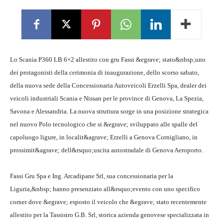
Lo Scania P360 LB 6×2 allestito con gru Fassi &egrave; stato&nbsp;uno
dei protagonisti della cerimonia di inaugurazione, dello scorso sabato,
della nuova sede della Concessionaria Autoveicoli Erzelli Spa, dealer dei
veicoli industriali Scania e Nissan per le province di Genova, La Spezia,
Savona e Alessandria. La nuova struttura sorge in una posizione strategica
nel nuovo Polo tecnologico che si &egrave; sviluppato alle spalle del
capoluogo ligure, in localit&agrave; Erzelli a Genova Cornigliano, in
prossimit&agrave; dell&rsquo;uscita autostradale di Genova Aeroporto.
Fassi Gru Spa e Ing. Arcadipane Srl, sua concessionaria per la
Liguria,&nbsp; hanno presenziato all&rsquo;evento con uno specifico
corner dove &egrave; esposto il veicolo che &egrave; stato recentemente
allestito per la Tassistro G.B. Srl, storica azienda genovese specializzata in