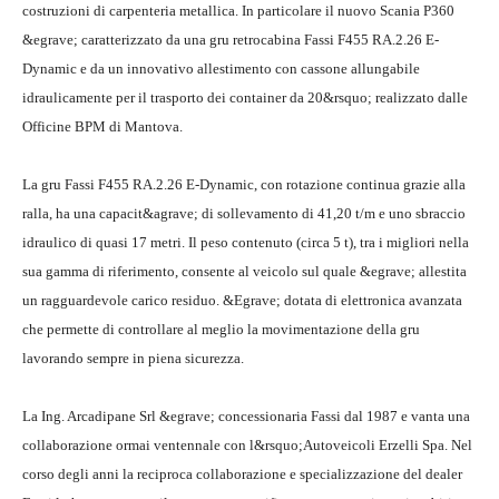
costruzioni di carpenteria metallica. In particolare il nuovo Scania P360
&egrave; caratterizzato da una gru retrocabina Fassi F455 RA.2.26 E-
Dynamic e da un innovativo allestimento con cassone allungabile
idraulicamente per il trasporto dei container da 20&rsquo; realizzato dalle
Officine BPM di Mantova.
La gru Fassi F455 RA.2.26 E-Dynamic, con rotazione continua grazie alla
ralla, ha una capacit&agrave; di sollevamento di 41,20 t/m e uno sbraccio
idraulico di quasi 17 metri. Il peso contenuto (circa 5 t), tra i migliori nella
sua gamma di riferimento, consente al veicolo sul quale &egrave; allestita
un ragguardevole carico residuo. &Egrave; dotata di elettronica avanzata
che permette di controllare al meglio la movimentazione della gru
lavorando sempre in piena sicurezza.
La Ing. Arcadipane Srl &egrave; concessionaria Fassi dal 1987 e vanta una
collaborazione ormai ventennale con l&rsquo;Autoveicoli Erzelli Spa. Nel
corso degli anni la reciproca collaborazione e specializzazione del dealer