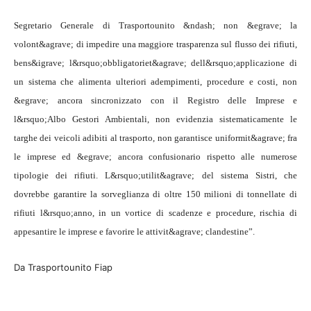
Segretario Generale di Trasportounito
&ndash; non &egrave; la
volont&agrave; di impedire una maggiore trasparenza sul flusso dei rifiuti,
bens&igrave; l&rsquo;obbligatoriet&agrave; dell&rsquo;applicazione di
un sistema che alimenta ulteriori adempimenti, procedure e costi, non
&egrave; ancora sincronizzato con il Registro delle Imprese e
l&rsquo;Albo Gestori Ambientali, non evidenzia sistematicamente le
targhe dei veicoli adibiti al trasporto, non garantisce uniformit&agrave; fra
le imprese ed &egrave; ancora confusionario rispetto alle numerose
tipologie dei rifiuti. L&rsquo;utilit&agrave; del sistema Sistri, che
dovrebbe garantire la sorveglianza di oltre 150 milioni di tonnellate di
rifiuti l&rsquo;anno, in un vortice di scadenze e procedure, rischia di
appesantire le imprese e favorire le attivit&agrave; clandestine”.
Da Trasportounito Fia
p