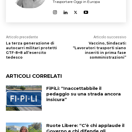
Trasportare Oggi in Europa
Articolo precedente
Articolo successivo
La terza generazione di
Vaccino, Sindacati:
autocarri militari protetti
“Lavoratori trasporti siano
GTF-8×8 all’esercito
inseriti in prima fase
tedesco
somministrazioni”
ARTICOLI CORRELATI
FiPiLi: “Inaccettabbile il
pedaggio su una strada ancora
insicura”
Ruote Libere: “C’è chi applaude il
Governo e chi difende gli