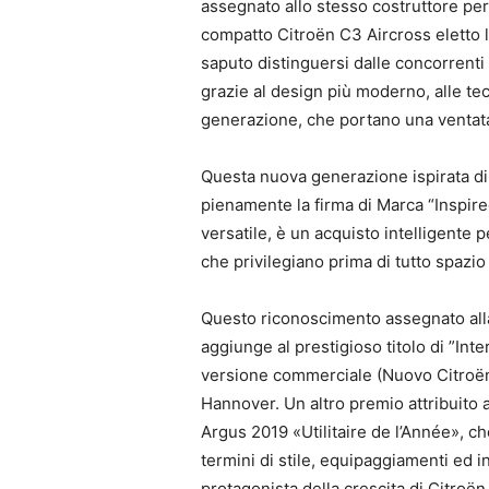
assegnato allo stesso costruttore pe
compatto Citroën C3 Aircross eletto
saputo distinguersi dalle concorrenti
grazie al design più moderno, alle tec
generazione, che portano una ventata
Questa nuova generazione ispirata dir
pienamente la firma di Marca “Inspir
versatile, è un acquisto intelligente p
che privilegiano prima di tutto spazio
Questo riconoscimento assegnato alla
aggiunge al prestigioso titolo di ”Int
versione commerciale (Nuovo Citroën 
Hannover. Un altro premio attribuito
Argus 2019 «Utilitaire de l’Année», c
termini di stile, equipaggiamenti ed 
protagonista della crescita di Citroë