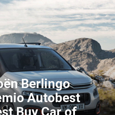
oën Berlingo
remio Autobest
st Buy Car of