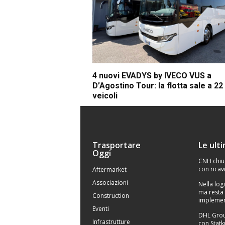
4 nuovi EVADYS by IVECO VUS a
D’Agostino Tour: la flotta sale a 22
veicoli
Trasportare
Le ult
Oggi
CNH chiu
con ricavi
Aftermarket
Associazioni
Nella logi
ma resta 
Construction
implemen
Eventi
DHL Grou
Infrastrutture
con Statk