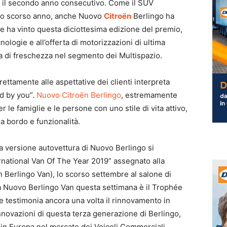
r il secondo anno consecutivo. Come il SUV
 lo scorso anno, anche Nuovo
Citroën
Berlingo ha
 e ha vinto questa diciottesima edizione del premio,
nologie e all’offerta di motorizzazioni di ultima
 di freschezza nel segmento dei Multispazio.
ettamente alle aspettative dei clienti interpreta
ed by you”.
Nuovo Citroën Berlingo
, estremamente
er le famiglie e le persone con uno stile di vita attivo,
 a bordo e funzionalità.
 versione autovettura di Nuovo Berlingo si
ernational Van Of The Year 2019” assegnato alla
Berlingo Van), lo scorso settembre al salone di
 a Nuovo Berlingo Van questa settimana è il Trophée
he testimonia ancora una volta il rinnovamento in
innovazioni di questa terza generazione di Berlingo,
n in Europa nel mercato dei Veicoli Commerciali