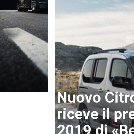
Nuovo Citr
riceve il p
2019 di «Be