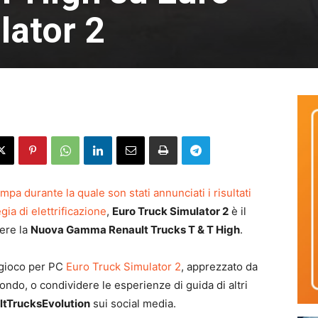
lator 2
a durante la quale son stati annunciati i risultati
gia di elettrificazione
,
Euro Truck Simulator 2
è il
ere la
Nuova Gamma Renault Trucks T & T High
.
 gioco per PC
Euro Truck Simulator 2
, apprezzato da
 mondo, o condividere le esperienze di guida di altri
tTrucksEvolution
sui social media.