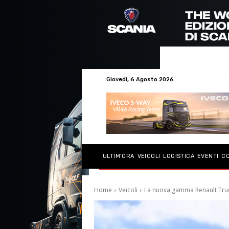
Giovedì, 6 Agosto 2026
ULTIM’ORA
VEICOLI
LOGISTICA
EVENTI
C
Home
Veicoli
La nuova gamma Renault Truck