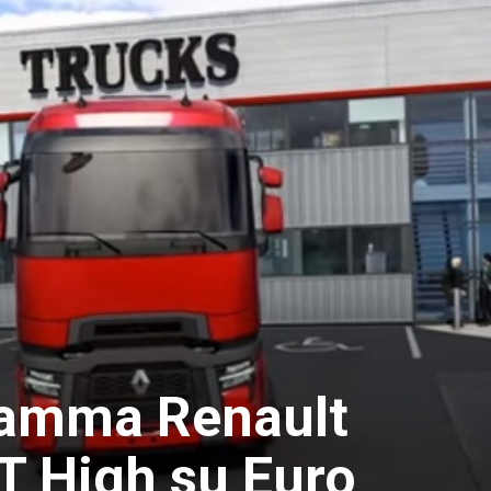
gamma Renault
T High su Euro