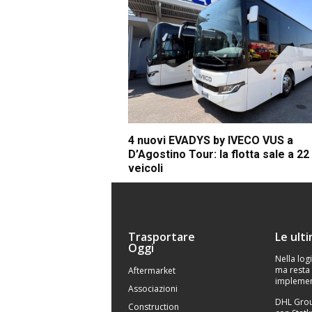
4 nuovi EVADYS by IVECO VUS a
D’Agostino Tour: la flotta sale a 22
veicoli
Trasportare
Le ult
Oggi
Nella logi
ma resta 
Aftermarket
implemen
Associazioni
DHL Grou
Construction