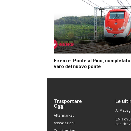
Firenze: Ponte al Pino, completato 
varo del nuovo ponte
Trasportare
Le ult
Oggi
ATV scegl
Aftermarket
CNH chiu
Associazioni
con ricavi
Construction