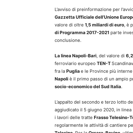
L’avviso di preinformazione per l’avvi
Gazzetta Ufficiale dell’Unione Euro
valore di oltre
1,5 miliardi di euro
, è 
di Programma 2017-2021
parte inves
conclusione.
La linea Napoli-Bari
, del valore di
6,2
ferroviario europeo
TEN-T
Scandinav
fra la
Puglia
e le Province più interne
Napoli
è il primo passo di un ampio p
socio-economico del Sud Italia
.
L’appalto del secondo e terzo lotto de
aggiudicato il 5 giugno 2020, in lin
i lavori delle tratte
Frasso Telesino-T
regolarmente le attività di cantiere per
Telesino
. Per la
Orsara-Bovino
, ulti