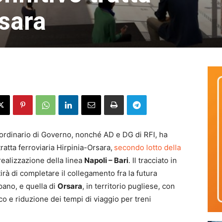
sara
ordinario di Governo, nonché AD e DG di RFI, ha
tratta ferroviaria Hirpinia-Orsara,
secondo lotto della
realizzazione della linea
Napoli – Bari
. Il tracciato in
irà di completare il collegamento fra la futura
mpano, e quella di
Orsara
, in territorio pugliese, con
fico e riduzione dei tempi di viaggio per treni