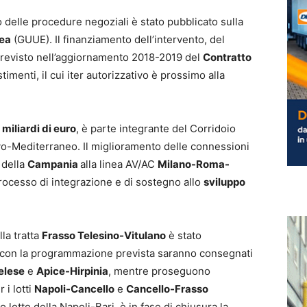
o delle procedure negoziali è stato pubblicato sulla
pea
(GUUE). Il finanziamento dell’intervento, del
previsto nell’aggiornamento 2018-2019 del
Contratto
timenti, il cui iter autorizzativo è prossimo alla
 miliardi di euro
, è parte integrante del Corridoio
o-Mediterraneo. Il miglioramento delle connessioni
 della
Campania
alla linea AV/AC
Milano-Roma-
rocesso di integrazione e di sostegno allo
sviluppo
lla tratta
Frasso Telesino-Vitulano
è stato
ea con la programmazione prevista saranno consegnati
elese
e
Apice-Hirpinia
, mentre proseguono
 i lotti
Napoli-Cancello
e
Cancello-Frasso
mo lotto della Napoli-Bari, è in fase di chiusura la