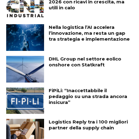
2026 con ricavi in crescita, ma
utili in calo
Nella logistica l’AI accelera
l’innovazione, ma resta un gap
tra strategia e implementazione
DHL Group nel settore eolico
onshore con Statkraft
FiPiLi: “Inaccettabbile il
pedaggio su una strada ancora
insicura”
Logistics Reply tra i 100 migliori
partner della supply chain