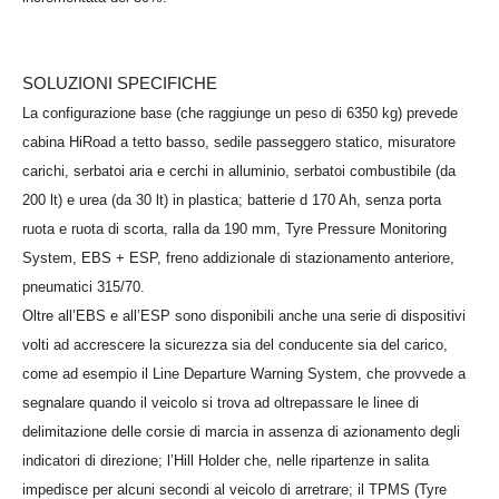
SOLUZIONI SPECIFICHE
La configurazione base (che raggiunge un peso di 6350 kg) prevede
cabina HiRoad a tetto basso, sedile passeggero statico, misuratore
carichi, serbatoi aria e cerchi in alluminio, serbatoi combustibile (da
200 lt) e urea (da 30 lt) in plastica; batterie d 170 Ah, senza porta
ruota e ruota di scorta, ralla da 190 mm, Tyre Pressure Monitoring
System, EBS + ESP, freno addizionale di stazionamento anteriore,
pneumatici 315/70.
Oltre all’EBS e all’ESP sono disponibili anche una serie di dispositivi
volti ad accrescere la sicurezza sia del conducente sia del carico,
come ad esempio il Line Departure Warning System, che provvede a
segnalare quando il veicolo si trova ad oltrepassare le linee di
delimitazione delle corsie di marcia in assenza di azionamento degli
indicatori di direzione; l’Hill Holder che, nelle ripartenze in salita
impedisce per alcuni secondi al veicolo di arretrare; il
TPMS (Tyre