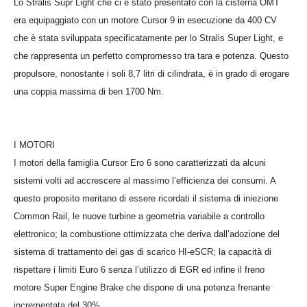
Lo Stralis Supr Light che ci è stato presentato con la cisterna OMT
era equipaggiato con un motore Cursor 9 in esecuzione da 400 CV
che è stata sviluppata specificatamente per lo Stralis Super Light, e
che rappresenta un perfetto compromesso tra tara e potenza. Questo
propulsore, nonostante i soli 8,7 litri di cilindrata, è in grado di erogare
una coppia massima di ben 1700 Nm.
I MOTORI
I motori della famiglia Cursor Ero 6 sono caratterizzati da alcuni
sistemi volti ad accrescere al massimo l’efficienza dei consumi. A
questo proposito meritano di essere ricordati il sistema di iniezione
Common Rail, le
nuove turbine a geometria variabile a controllo
elettronico; la combustione ottimizzata
che deriva dall’adozione del
sistema di trattamento dei gas di scarico
HI-eSCR; la capacità di
rispettare i limiti Euro 6 senza l’utilizzo di EGR ed infine il freno
motore Super Engine Brake che dispone di una potenza frenante
incrementata del 30%.