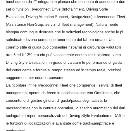
touchscreen da 7’’ integrato in plancia che consente di accedere a due
set di funzioni: Iveconnect Drive (Infotainment, Driving Style
Evaluation, Driving Attention Support, Navigazione) e Iveconnect Fleet
(Assistance Non-Stop, servizi di fleet management). Naturalmente
bisogna comunque ricordare che le soluzioni tecnologiche anche le pi
sofisticate devono comunque tener conto del fattore umano. Un
corretto stile di guida può consentire risparmi di carburante valutabili
tra i 5 ed il 12% e a ciò può validamente contribuire il sistema
Iveco
Driving Style Evaluation, in grado di
valutare le performance di guida
del conducente e fornire al tempo stesso ed in tempo reale, preziosi
suggerimenti per ridurre i consumi.
Da ricordare infine
Ivecoconnet Fleet che comprende
i servizi di fleet
management operati da Iveco in collaborazione con Omnitracs, che
consentono di gestire gli orari di guida/pausa degli autisti, la
messaggistica con la centrale operativa, lo scarico automatico dei dati
tachigrafo, i report personalizzati del Driving Style Evaluation e DAS e
le funzioni di localizzazioni e avanzate come track&amp;trace e
geofencingI.