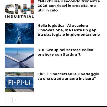
CNH chiude il secondo trimestre
2026 con ricavi in crescita, ma
utili in calo
Nella logistica l’AI accelera
l’innovazione, ma resta un gap
tra strategia e implementazione
DHL Group nel settore eolico
onshore con Statkraft
FiPiLi: “Inaccettabile il pedaggio
su una strada ancora insicura”