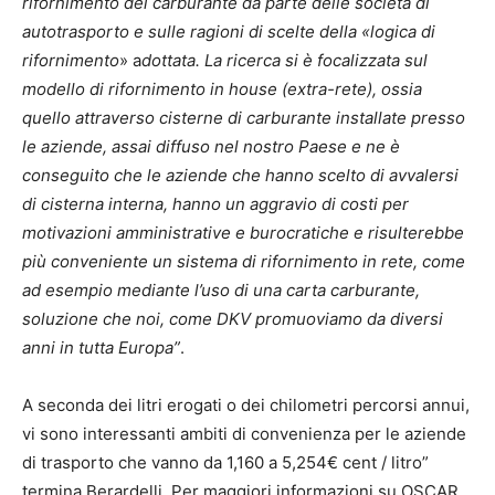
rifornimento del carburante da parte delle società di
autotrasporto e sulle ragioni di scelte della «logica di
rifornimento
» a
dottata. La ricerca si è focalizzata sul
modello di rifornimento in house (extra-rete), ossia
quello attraverso cisterne di carburante installate presso
le aziende, assai diffuso nel nostro Paese e ne è
conseguito che le aziende che hanno scelto di avvalersi
di cisterna interna, hanno un aggravio di costi per
motivazioni amministrative e burocratiche e risulterebbe
più conveniente un sistema di rifornimento in rete, come
ad esempio mediante l’uso di una carta carburante,
soluzione che noi, come DKV promuoviamo da diversi
anni in tutta Europa”
.
A seconda dei litri erogati o dei chilometri percorsi annui,
vi sono interessanti ambiti di convenienza per le aziende
di trasporto che vanno da 1,160 a 5,254€ cent / litro”
termina Berardelli. Per maggiori informazioni su OSCAR