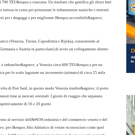
4.700 TEU&rsquo;s ciascuna. Un risultato che gratifica gli sforzi fatti
uttora in corso per potenziare le infrastrutture nautiche e terrestri
enti per i dragaggi e per migliorare l&rsquo;accessibilit&agrave;
atico (Venezia, Trieste, Capodistria e Rijeka), consentendo al
(Germania e Austria in particolare) di avere un collegamento diretto
 e imbarcher&agrave; a Venezia circa 600 TEU&rsquo;s per un
ca per lo scalo lagunare un incremento (stimato) di circa 25 mila
volta di Port Said, in questo modo Venezia risulter&agrave; il porto
ansit time ai mercati orientali. I giorni di viaggio che separano
pettivamente di 16 e 20 giorni.
ento al servizio dell&#039;industria e del commercio veneto e del
ve; per l&rsquo;Alto Adriatico di venire riconosciuto come quel