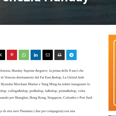
i Venezia, Hunday Supeme &egrave; la prima delle 8 navi che
 di Venezia direttamente dal Far East.&nbsp; La United Arab
 Hyundai Merchant Marine e Yang Ming ha infatti inaugurato lo
&nbsp; collega&nbsp; per&nbsp; la&nbsp; prima&nbsp; volta
assando per Shanghai, Hong Kong, Singapore, Colombo e Port Said.
go di otto navi Panamax ( due per compagnia) con una