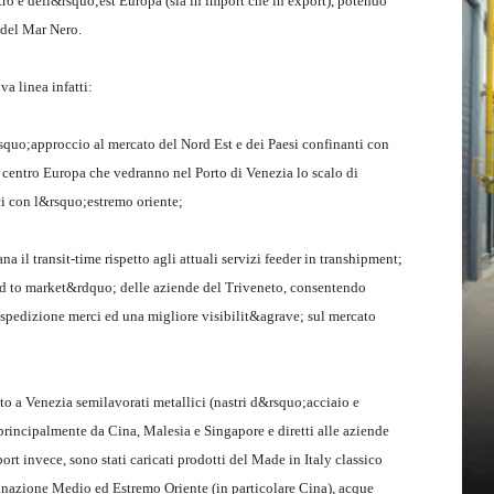
tro e dell&rsquo;est Europa (sia in import che in export), potendo
 del Mar Nero.
va linea infatti:
uo;approccio al mercato del Nord Est e dei Paesi confinanti con
e centro Europa che vedranno nel Porto di Venezia lo scalo di
ci con l&rsquo;estremo oriente;
 il transit-time rispetto agli attuali servizi feeder in transhipment;
 to market&rdquo; delle aziende del Triveneto, consentendo
 spedizione merci ed una migliore visibilit&agrave; sul mercato
o a Venezia semilavorati metallici (nastri d&rsquo;acciaio e
 principalmente da Cina, Malesia e Singapore e diretti alle aziende
port invece, sono stati caricati prodotti del Made in Italy classico
tinazione Medio ed Estremo Oriente (in particolare Cina), acque