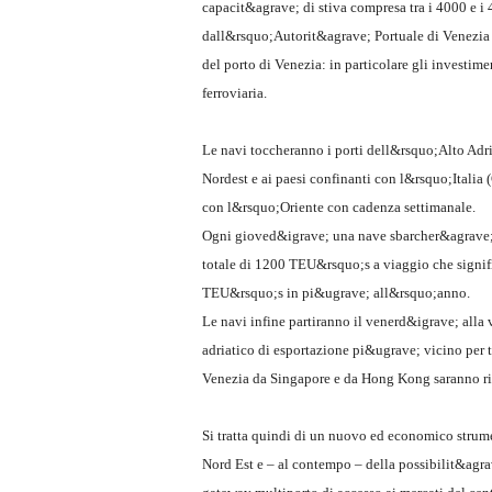
capacit&agrave; di stiva compresa tra i 4000 e i 
dall&rsquo;Autorit&agrave; Portuale di Venezia e t
del porto di Venezia: in particolare gli investim
ferroviaria.
Le navi toccheranno i porti dell&rsquo;Alto Adri
Nordest e ai paesi confinanti con l&rsquo;Italia 
con l&rsquo;Oriente con cadenza settimanale.
Ogni gioved&igrave; una nave sbarcher&agrave;
totale di 1200 TEU&rsquo;s a viaggio che signifi
TEU&rsquo;s in pi&ugrave; all&rsquo;anno.
Le navi infine partiranno il venerd&igrave; alla 
adriatico di esportazione pi&ugrave; vicino per tr
Venezia da Singapore e da Hong Kong saranno ris
Si tratta quindi di un nuovo ed economico strum
Nord Est e – al contempo – della possibilit&agra