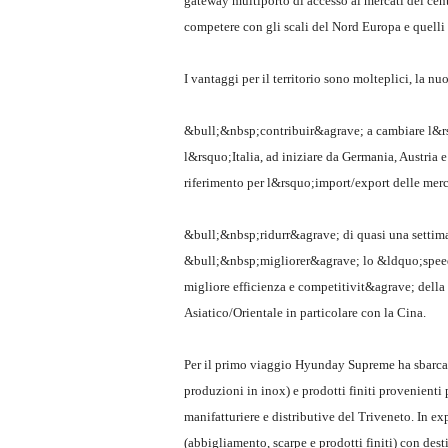
gateway multiporto di accesso ai mercati del cen
competere con gli scali del Nord Europa e quelli
I vantaggi per il territorio sono molteplici, la nuo
&bull;&nbsp;contribuir&agrave; a cambiare l&rsq
l&rsquo;Italia, ad iniziare da Germania, Austria 
riferimento per l&rsquo;import/export delle mer
&bull;&nbsp;ridurr&agrave; di quasi una settimana
&bull;&nbsp;migliorer&agrave; lo &ldquo;speed
migliore efficienza e competitivit&agrave; della
Asiatico/Orientale in particolare con la Cina.
Per il primo viaggio Hyunday Supreme ha sbarcat
produzioni in inox) e prodotti finiti provenienti
manifatturiere e distributive del Triveneto. In ex
(abbigliamento, scarpe e prodotti finiti) con des