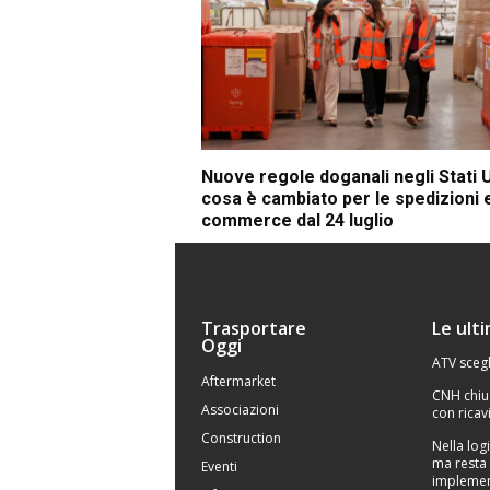
Nuove regole doganali negli Stati U
cosa è cambiato per le spedizioni 
commerce dal 24 luglio
Trasportare
Le ult
Oggi
ATV scegl
Aftermarket
CNH chiu
Associazioni
con ricavi
Construction
Nella logi
ma resta 
Eventi
implemen