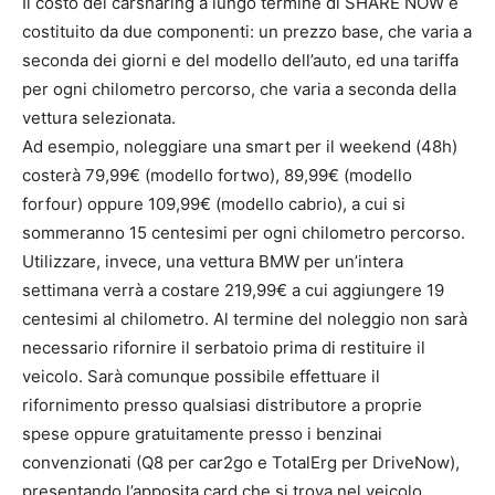
Il costo del carsharing a lungo termine di SHARE NOW è
costituito da due componenti: un prezzo base, che varia a
seconda dei giorni e del modello dell’auto, ed una tariffa
per ogni chilometro percorso, che varia a seconda della
vettura selezionata.
Ad esempio, noleggiare una smart per il weekend (48h)
costerà 79,99€ (modello fortwo), 89,99€ (modello
forfour) oppure 109,99€ (modello cabrio), a cui si
sommeranno 15 centesimi per ogni chilometro percorso.
Utilizzare, invece, una vettura BMW per un’intera
settimana verrà a costare 219,99€ a cui aggiungere 19
centesimi al chilometro. Al termine del noleggio non sarà
necessario rifornire il serbatoio prima di restituire il
veicolo. Sarà comunque possibile effettuare il
rifornimento presso qualsiasi distributore a proprie
spese oppure gratuitamente presso i benzinai
convenzionati (Q8 per car2go e TotalErg per DriveNow),
presentando l’apposita card che si trova nel veicolo