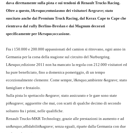
dava direttamente sulla pista e sui tendoni di Renault Trucks Racing.
Oltre a questo, l&rsquo;entusiasmo dei visitatori &egrave; stato
suscitato anche dai Premium Truck Racing, dal Kerax Cape to Cape che
rientrava dal rally Berlino-Breslan e dai Magnum decorati
specificamente per l&rsquo;occasione.
Fra i 150.000 e 200.000 appassionati del camion si ritrovano, ogni anno in
Germania per la corsa della stagione sul circuito del Nurburgring.
L&rsquo;edizione 2011 non ha mancato la regola con 212.000 visitatori ed
ha pure beneficiato, fino a domenica pomeriggio, di un tempo
eccezionalmente clemente. Come sempre, l&rsquo;ambiente &egrave; stato
famigliare e festaiolo.
Sulla pista lo spettacolo &egrave; stato assicurato e le gare sono state
pi&ugrave; agguerrite che mai, con scarti di qualche decimo di secondo
soltanto fra i primi, nelle qualifiche.
Renault Trucks-MKR Technology, grazie alle prestazioni in aumento e ad
un&rsquo;affidabilit&agrave; senza eguali, riparte dalla Germania con due