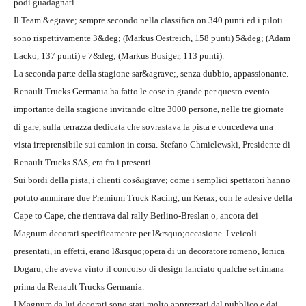
podi guadagnati.
Il Team &egrave; sempre secondo nella classifica on 340 punti ed i piloti
sono rispettivamente 3&deg; (Markus Oestreich, 158 punti) 5&deg; (Adam
Lacko, 137 punti) e 7&deg; (Markus Bosiger, 113 punti).
La seconda parte della stagione sar&agrave;, senza dubbio, appassionante.
Renault Trucks Germania ha fatto le cose in grande per questo evento
importante della stagione invitando oltre 3000 persone, nelle tre giornate
di gare, sulla terrazza dedicata che sovrastava la pista e concedeva una
vista irreprensibile sui camion in corsa. Stefano Chmielewski, Presidente di
Renault Trucks SAS, era fra i presenti.
Sui bordi della pista, i clienti cos&igrave; come i semplici spettatori hanno
potuto ammirare due Premium Truck Racing, un Kerax, con le adesive della
Cape to Cape, che rientrava dal rally Berlino-Breslan o, ancora dei
Magnum decorati specificamente per l&rsquo;occasione. I veicoli
presentati, in effetti, erano l&rsquo;opera di un decoratore romeno, Ionica
Dogaru, che aveva vinto il concorso di design lanciato qualche settimana
prima da Renault Trucks Germania.
I Magnum da lui decorati sono stati molto apprezzati dal pubblico e dai