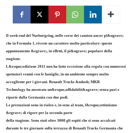
Il week-end del Nurburgring, nelle corse dei camion ancor pi&ugrave;
che in Formula 1, riveste un carattere molto particolare: questo
appuntamento &egrave;, in effetti, il pi&ugrave; popolare della
stagione.
L&rsquo;edizione 2011 non ha fatto eccezione alla regola con numerosi
spettatori venuti con le famiglie, in un ambiente sempre molto
accogliente per i giovani. Renault Trucks &ndash; MKR
Technology ha mostrato un&rsquo;affidabilit&agrave; senza pari e
riparte dalla Germania con due podi.
Le prestazioni sono in rialzo e, in seno al team, l&rsquo;ottimismo
&egrave; di rigore per la seconda parte
della stagione. Sono stati oltre 3000 gli ospiti che si sono accalcati
durante le tre giornate sulla terrazza di Renault Trucks Germania che