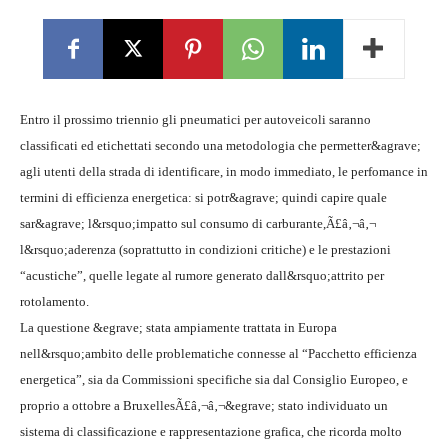
Entro il prossimo triennio gli pneumatici per autoveicoli saranno
classificati ed etichettati secondo una metodologia che permetter&agrave;
agli utenti della strada di identificare, in modo immediato, le perfomance in
termini di efficienza energetica: si potr&agrave; quindi capire quale
sar&agrave; l&rsquo;impatto sul consumo di carburante,Ã£â‚¬â‚¬
l&rsquo;aderenza (soprattutto in condizioni critiche) e le prestazioni
“acustiche”, quelle legate al rumore generato dall&rsquo;attrito per
rotolamento.
La questione &egrave; stata ampiamente trattata in Europa
nell&rsquo;ambito delle problematiche connesse al “Pacchetto efficienza
energetica”, sia da Commissioni specifiche sia dal Consiglio Europeo, e
proprio a ottobre a BruxellesÃ£â‚¬â‚¬&egrave; stato individuato un
sistema di classificazione e rappresentazione grafica, che ricorda molto