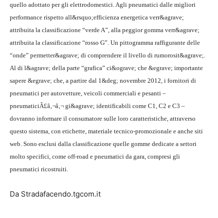
quello adottato per gli elettrodomestici. Agli pneumatici dalle migliori
performance rispetto all&rsquo;efficienza energetica verr&agrave;
attribuita la classificazione “verde A”, alla peggior gomma verr&agrave;
attribuita la classificazione “rosso G”. Un pittogramma raffigurante delle
“onde” permetter&agrave; di comprendere il livello di rumorosit&agrave;.
Al di l&agrave; della parte “grafica” ci&ograve; che &egrave; importante
sapere &egrave; che, a partire dal 1&deg; novembre 2012, i fornitori di
pneumatici per autovetture, veicoli commerciali e pesanti –
pneumaticiÃ£â‚¬â‚¬ gi&agrave; identificabili come C1, C2 e C3 –
dovranno informare il consumatore sulle loro caratteristiche, attraverso
questo sistema, con etichette, materiale tecnico-promozionale e anche siti
web. Sono esclusi dalla classificazione quelle gomme dedicate a settori
molto specifici, come off-road e pneumatici da gara, compresi gli
pneumatici ricostruiti.
Da Stradafacendo.tgcom.it